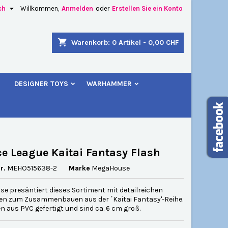

ch
Willkommen,
Anmelden
oder
Erstellen Sie ein Konto
×
×
×
shopping_cart
Warenkorb:
0
Artikel - 0,00 CHF
u
DESIGNER TOYS
WARHAMMER
n
n
ce League Kaitai Fantasy Flash
r.
MEHO515638-2
Marke
MegaHouse
e presäntiert dieses Sortiment mit detailreichen
ren zum Zusammenbauen aus der ´Kaitai Fantasy'-Reihe.
n aus PVC gefertigt und sind ca. 6 cm groß.