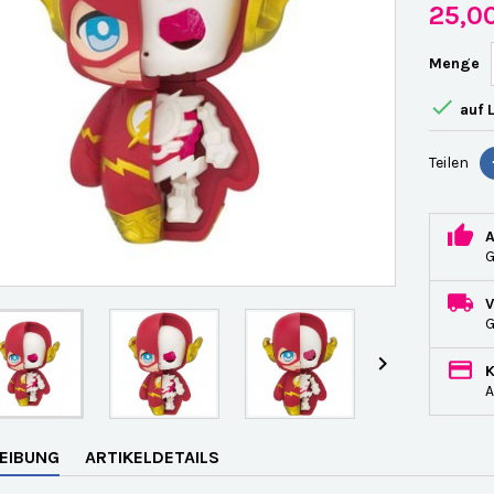
25,0
Menge

auf 
Teilen
G

A
EIBUNG
ARTIKELDETAILS