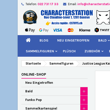
Telefon:
022 731 17 33
Email:
info@characterstat
A
W
A
add_circle_outline
Si
Na
kö
BLOG
NEU EINGETROFFEN
BALD
SAMMELFIGUREN
PLÜSCH
ZUBEHÖR
Startseite
Sammelfiguren
Justice League Ka
ONLINE-SHOP
Neu Eingetroffen
Bald
Funko Pop
Sammelkartenspiel