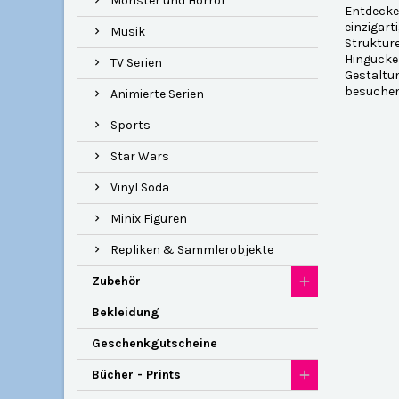
Monster und Horror
Entdecken
einzigart
Musik
Strukture
Hingucker
TV Serien
Gestaltun
besuchen 
Animierte Serien
Sports
Star Wars
Vinyl Soda
Minix Figuren
Repliken & Sammlerobjekte
Zubehör
Bekleidung
Geschenkgutscheine
Bücher - Prints