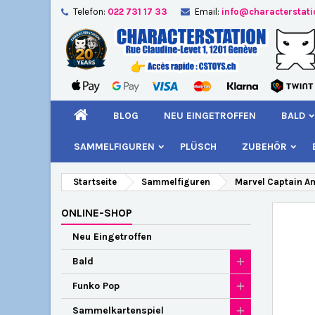
Telefon:
022 731 17 33
Email:
info@characterstat
A
W
A
add_circle_outline
Si
Na
kö
BLOG
NEU EINGETROFFEN
BALD
SAMMELFIGUREN
PLÜSCH
ZUBEHÖR
Startseite
Sammelfiguren
Marvel Captain A
ONLINE-SHOP
Neu Eingetroffen
Bald
Funko Pop
Sammelkartenspiel