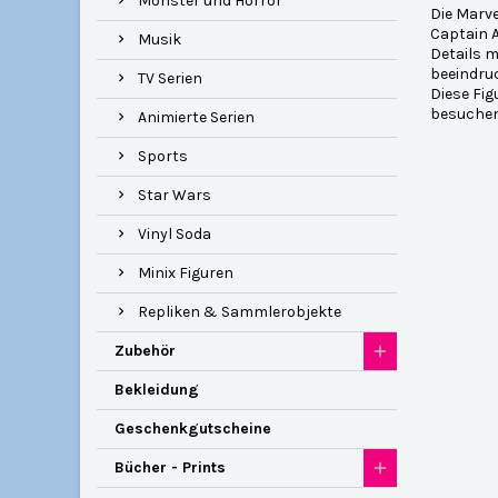
Monster und Horror
Die Marve
Captain A
Musik
Details m
beeindruc
TV Serien
Diese Fig
besuchen 
Animierte Serien
Sports
Star Wars
Vinyl Soda
Minix Figuren
Repliken & Sammlerobjekte
Zubehör
Bekleidung
Geschenkgutscheine
Bücher - Prints