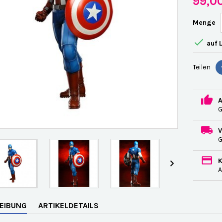
99,0
Menge

auf 
Teilen
G

A
EIBUNG
ARTIKELDETAILS