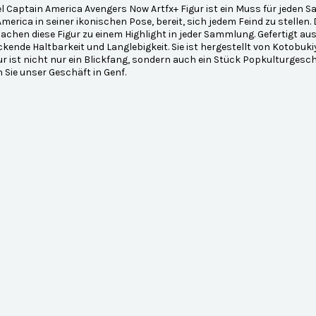
l Captain America Avengers Now Artfx+ Figur ist ein Muss für jeden Sa
merica in seiner ikonischen Pose, bereit, sich jedem Feind zu stellen.
achen diese Figur zu einem Highlight in jeder Sammlung. Gefertigt aus 
kende Haltbarkeit und Langlebigkeit. Sie ist hergestellt von Kotobuk
ur ist nicht nur ein Blickfang, sondern auch ein Stück Popkulturgesch
Sie unser Geschäft in Genf.