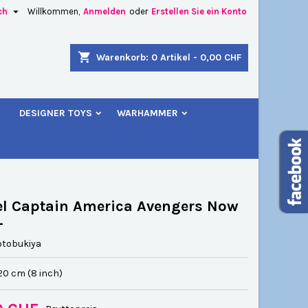

ch
Willkommen,
Anmelden
oder
Erstellen Sie ein Konto
×
×
×
shopping_cart
Warenkorb:
0
Artikel - 0,00 CHF
u
DESIGNER TOYS
WARHAMMER
n
n
l Captain America Avengers Now
+
otobukiya
20 cm (8 inch)