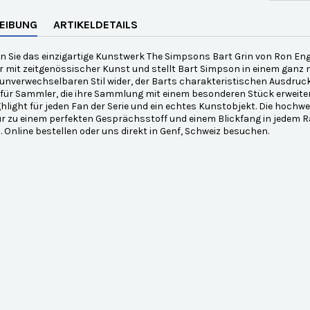
EIBUNG
ARTIKELDETAILS
 Sie das einzigartige Kunstwerk The Simpsons Bart Grin von Ron Eng
 mit zeitgenössischer Kunst und stellt Bart Simpson in einem ganz neu
unverwechselbaren Stil wider, der Barts charakteristischen Ausdruck m
 für Sammler, die ihre Sammlung mit einem besonderen Stück erweite
ighlight für jeden Fan der Serie und ein echtes Kunstobjekt. Die hoch
ur zu einem perfekten Gesprächsstoff und einem Blickfang in jedem 
 Online bestellen oder uns direkt in Genf, Schweiz besuchen.