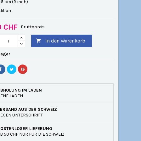
.5 cm (3 inch)
dition
0 CHF
Bruttopreis
In den Warenkorb

Lager
ABHOLUNG IM LADEN
GENF LADEN
VERSAND AUS DER SCHWEIZ
EGEN UNTERSCHRIFT
KOSTENLOSER LIEFERUNG
B 50 CHF NUR FÜR DIE SCHWEIZ