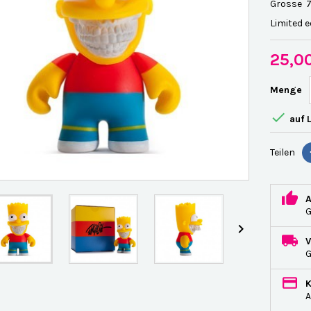
Grosse 7
Limited e
25,0
Menge

auf 
Teilen

G
A