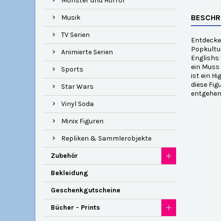
Monster und Horror
BESCHR
Musik
TV Serien
Entdecken
Popkultur
Animierte Serien
Englishs 
ein Muss
Sports
ist ein H
diese Fig
Star Wars
entgehen.
Vinyl Soda
Minix Figuren
Repliken & Sammlerobjekte
Zubehör
Bekleidung
Geschenkgutscheine
Bücher - Prints