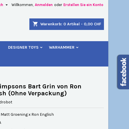

ch
Willkommen,
Anmelden
oder
Erstellen Sie ein Konto
×
×
×
shopping_cart
Warenkorb:
0
Artikel - 0,00 CHF
u
DESIGNER TOYS
WARHAMMER
n
n
impsons Bart Grin von Ron
sh (Ohne Verpackung)
idrobot
 Matt Groening x Ron English
A