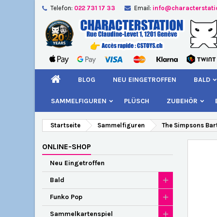
Telefon:
022 731 17 33
Email:
info@characterstat
A
W
A
add_circle_outline
Si
Na
kö
BLOG
NEU EINGETROFFEN
BALD
SAMMELFIGUREN
PLÜSCH
ZUBEHÖR
Startseite
Sammelfiguren
The Simpsons Bart
ONLINE-SHOP
Neu Eingetroffen
Bald
Funko Pop
Sammelkartenspiel