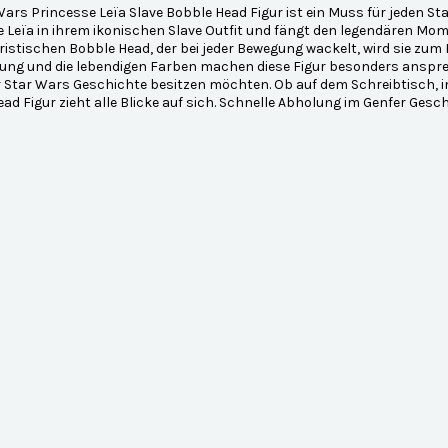
Wars Princesse Leïa Slave Bobble Head Figur ist ein Muss für jeden Sta
 Leïa in ihrem ikonischen Slave Outfit und fängt den legendären Mome
istischen Bobble Head, der bei jeder Bewegung wackelt, wird sie zum
ung und die lebendigen Farben machen diese Figur besonders ansprech
 Star Wars Geschichte besitzen möchten. Ob auf dem Schreibtisch, im
ad Figur zieht alle Blicke auf sich. Schnelle Abholung im Genfer Gesc