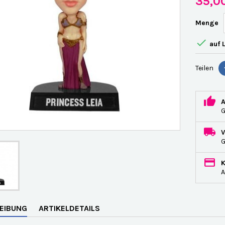
35,0
Menge

auf 
Teilen
G
A
EIBUNG
ARTIKELDETAILS