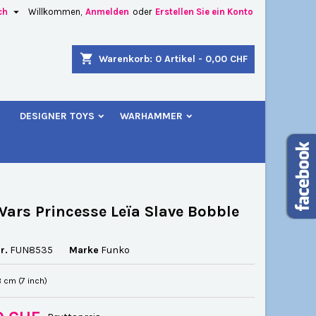

ch
Willkommen,
Anmelden
oder
Erstellen Sie ein Konto
×
×
×
shopping_cart
Warenkorb:
0
Artikel - 0,00 CHF
u
DESIGNER TOYS
WARHAMMER
n
n
Wars Princesse Leïa Slave Bobble
r.
FUN8535
Marke
Funko
8 cm (7 inch)