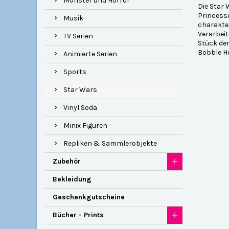
Monster und Horror
Die Star 
Princesse
Musik
charakter
Verarbeit
TV Serien
Stück der
Bobble He
Animierte Serien
Sports
Star Wars
Vinyl Soda
Minix Figuren
Repliken & Sammlerobjekte
Zubehör
Bekleidung
Geschenkgutscheine
Bücher - Prints