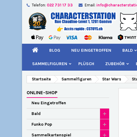
Telefon:
022 731 17 33
Email:
info@characterstat
A
W
A
add_circle_outline
Si
Na
kö
BLOG
NEU EINGETROFFEN
BALD
SAMMELFIGUREN
PLÜSCH
ZUBEHÖR
Startseite
Sammelfiguren
Star Wars
St
ONLINE-SHOP
Neu Eingetroffen
Bald
Funko Pop
Sammelkartenspiel