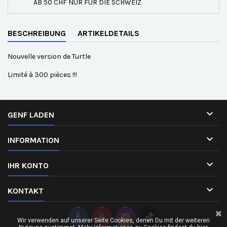
AB 50 CHF NUR FÜR DIE SCHWEIZ
BESCHREIBUNG
ARTIKELDETAILS
Nouvelle version de Turtle
Limité à 300 pièces !!!

GENF LADEN

INFORMATION

IHR KONTO

KONTAKT
Wir verwenden auf unserer Seite Cookies, denen Du mit der weiteren