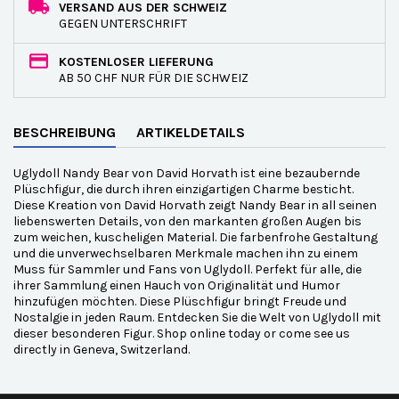
VERSAND AUS DER SCHWEIZ
GEGEN UNTERSCHRIFT
KOSTENLOSER LIEFERUNG
AB 50 CHF NUR FÜR DIE SCHWEIZ
BESCHREIBUNG
ARTIKELDETAILS
Uglydoll Nandy Bear von David Horvath ist eine bezaubernde
Plüschfigur, die durch ihren einzigartigen Charme besticht.
Diese Kreation von David Horvath zeigt Nandy Bear in all seinen
liebenswerten Details, von den markanten großen Augen bis
zum weichen, kuscheligen Material. Die farbenfrohe Gestaltung
und die unverwechselbaren Merkmale machen ihn zu einem
Muss für Sammler und Fans von Uglydoll. Perfekt für alle, die
ihrer Sammlung einen Hauch von Originalität und Humor
hinzufügen möchten. Diese Plüschfigur bringt Freude und
Nostalgie in jeden Raum. Entdecken Sie die Welt von Uglydoll mit
dieser besonderen Figur. Shop online today or come see us
directly in Geneva, Switzerland.