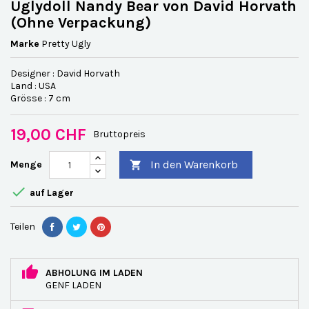
Uglydoll Nandy Bear von David Horvat h
(Ohne Verpackung)
Marke
Pretty Ugly
Designer : David Horvath
Land : USA
Grösse : 7 cm
19,00 CHF
Bruttopreis
In den Warenkorb
Menge


auf Lager
Teilen
ABHOLUNG IM LADEN
GENF LADEN