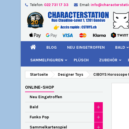
Telefon:
022 731 17 33
Email:
info@characterstat
A
W
A
add_circle_outline
Si
Na
kö
BLOG
NEU EINGETROFFEN
BALD
SAMMELFIGUREN
PLÜSCH
ZUBEHÖR
Startseite
Designer Toys
CIBOYS Horoscope C
ONLINE-SHOP
Neu Eingetroffen
Bald
Funko Pop
Sammelkartenspiel