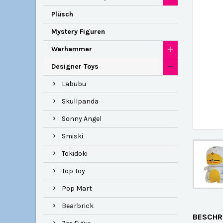
Plüsch
Mystery Figuren
Warhammer
Designer Toys
Labubu
Skullpanda
Sonny Angel
Smiski
Tokidoki
Top Toy
Pop Mart
Bearbrick
BESCHR