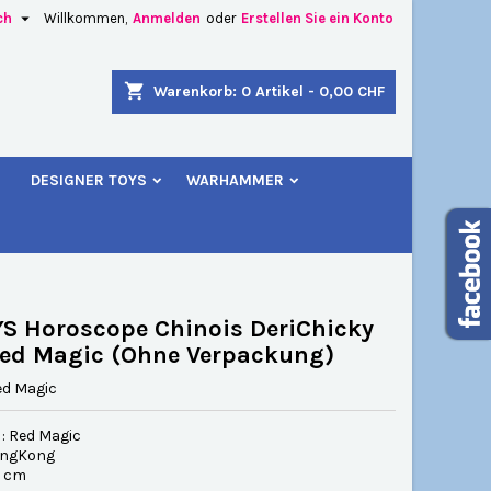

ch
Willkommen,
Anmelden
oder
Erstellen Sie ein Konto
×
×
×
shopping_cart
Warenkorb:
0
Artikel - 0,00 CHF
u
DESIGNER TOYS
WARHAMMER
n
n
S Horoscope Chinois DeriChicky
ed Magic (Ohne Verpackung)
ed Magic
 : Red Magic
ongKong
.5 cm