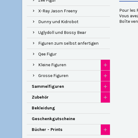
Zee Figur
Pour les 
X-Ray Jason Freeny
Vous avez
Boîte ven
Dunny und Kidrobot
Uglydoll und Bossy Bear
Figuren zum selbst anfertigen
Qee Figur
Kleine Figuren
Grosse Figuren
Sammelfiguren
Zubehör
Bekleidung
Geschenkgutscheine
Bücher - Prints