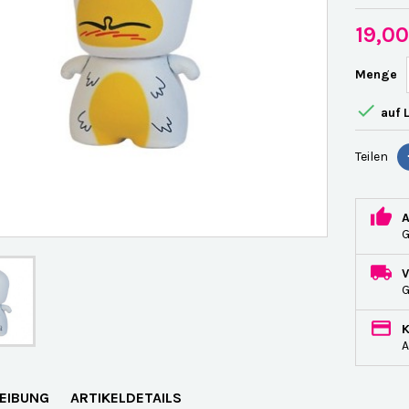
19,0
Menge

auf 
Teilen
G
A
EIBUNG
ARTIKELDETAILS