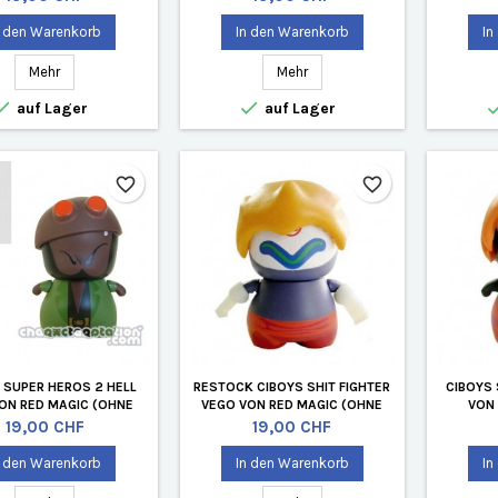
n den Warenkorb
In den Warenkorb
In
Mehr
Mehr


auf Lager
auf Lager
favorite_border
favorite_border
 SUPER HEROS 2 HELL
RESTOCK CIBOYS SHIT FIGHTER
CIBOYS 
VON RED MAGIC (OHNE
VEGO VON RED MAGIC (OHNE
VON 
VERPACKUNG)
VERPACKUNG)
Preis
Preis
19,00 CHF
19,00 CHF
n den Warenkorb
In den Warenkorb
In