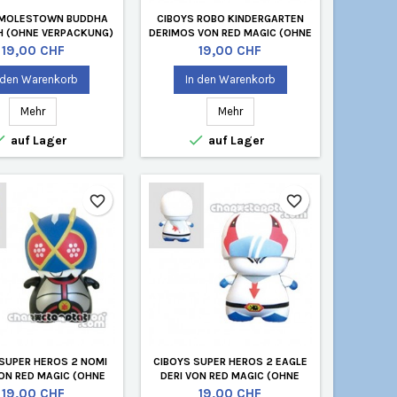
 MOLESTOWN BUDDHA
CIBOYS ROBO KINDERGARTEN
H (OHNE VERPACKUNG)
DERIMOS VON RED MAGIC (OHNE
VERPACKUNG)
Preis
Preis
19,00 CHF
19,00 CHF
 den Warenkorb
In den Warenkorb
Mehr
Mehr


auf Lager
auf Lager
favorite_border
favorite_border
 SUPER HEROS 2 NOMI
CIBOYS SUPER HEROS 2 EAGLE
VON RED MAGIC (OHNE
DERI VON RED MAGIC (OHNE
VERPACKUNG)
VERPACKUNG)
Preis
Preis
19,00 CHF
19,00 CHF