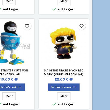
Mehr
Mehr


auf Lager
auf Lager
favorite_border
favorite_border
DESTROYER CUTE VON
S.A.M THE PIRATE 9 VON RED
ITRANGERS LAB
MAGIC (OHNE VERPACKUNG)
Preis
Preis
19,00 CHF
22,00 CHF
 den Warenkorb
In den Warenkorb
Mehr
Mehr


auf Lager
auf Lager