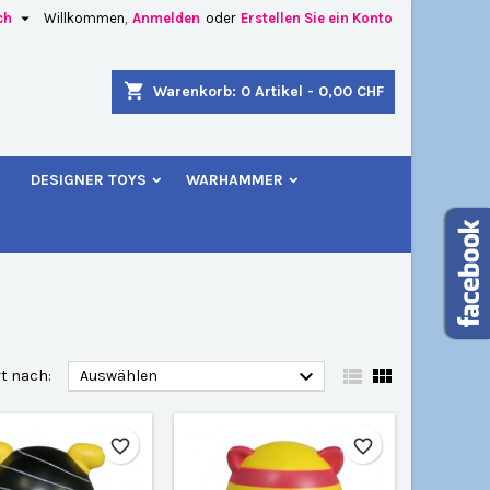

ch
Willkommen,
Anmelden
oder
Erstellen Sie ein Konto
×
×
×
×
shopping_cart
Warenkorb:
0
Artikel - 0,00 CHF
u
DESIGNER TOYS
WARHAMMER
)
n
n



rt nach:
Auswählen
favorite_border
favorite_border