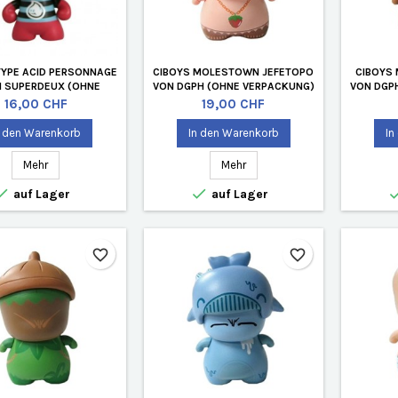
YPE ACID PERSONNAGE
CIBOYS MOLESTOWN JEFETOPO
CIBOYS
N SUPERDEUX (OHNE
VON DGPH (OHNE VERPACKUNG)
VON DGP
VERPACKUNG)
Preis
Preis
16,00 CHF
19,00 CHF
n den Warenkorb
In den Warenkorb
In
Mehr
Mehr


auf Lager
auf Lager
favorite_border
favorite_border