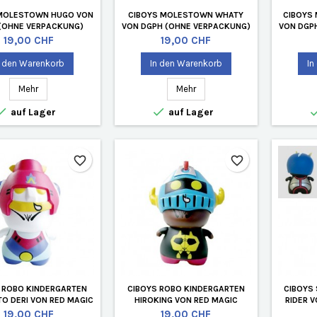
MOLESTOWN HUGO VON
CIBOYS MOLESTOWN WHATY
CIBOYS
(OHNE VERPACKUNG)
VON DGPH (OHNE VERPACKUNG)
VON DGP
Preis
Preis
19,00 CHF
19,00 CHF
n den Warenkorb
In den Warenkorb
In
Mehr
Mehr


auf Lager
auf Lager
favorite_border
favorite_border
 ROBO KINDERGARTEN
CIBOYS ROBO KINDERGARTEN
CIBOYS
O DERI VON RED MAGIC
HIROKING VON RED MAGIC
RIDER 
HNE VERPACKUNG)
(OHNE VERPACKUNG)
Preis
Preis
19,00 CHF
19,00 CHF