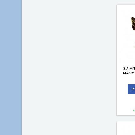
S.A.M 
MAGIC
I