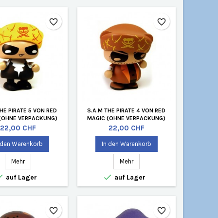
favorite_border
favorite_border
THE PIRATE 5 VON RED
S.A.M THE PIRATE 4 VON RED
(OHNE VERPACKUNG)
MAGIC (OHNE VERPACKUNG)
Preis
Preis
22,00 CHF
22,00 CHF
 den Warenkorb
In den Warenkorb
Mehr
Mehr


auf Lager
auf Lager
favorite_border
favorite_border