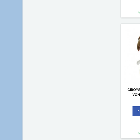
CIBOYS
VON
I