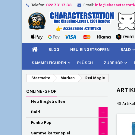
Telefon:
022 731 17 33
Email:
info@characterstat
A
(
W
A
add_circle_outline
((
Si
Na
kö
BLOG
NEU EINGETROFFEN
BALD
SAMMELFIGUREN
PLÜSCH
ZUBEHÖR
Startseite
Marken
Red Magic
ARTIK
ONLINE-SHOP
Neu Eingetroffen
49 Artike
Bald
Funko Pop
Sammelkartenspiel