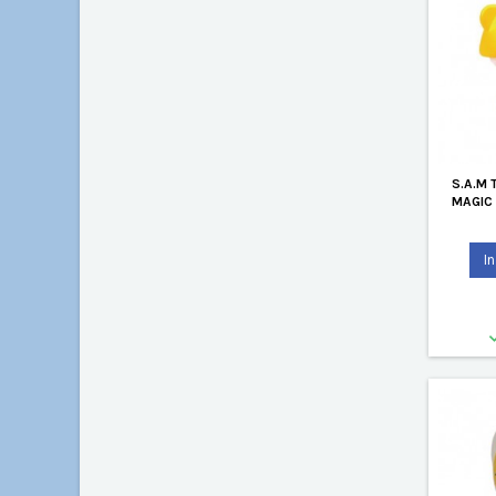
S.A.M 
MAGIC
I