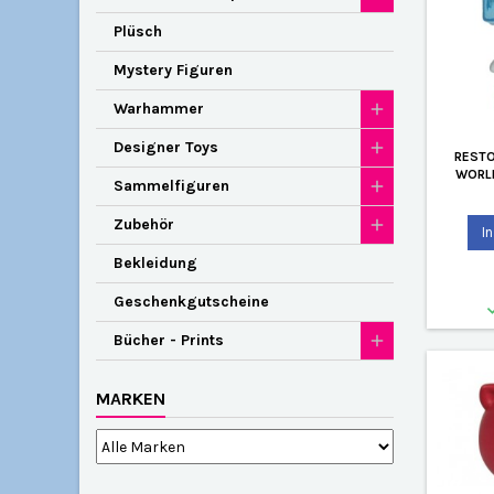
Plüsch
Mystery Figuren
Warhammer
Designer Toys
RESTO
WORL
Sammelfiguren
(O
Zubehör
I
Bekleidung
Geschenkgutscheine
Bücher - Prints
MARKEN