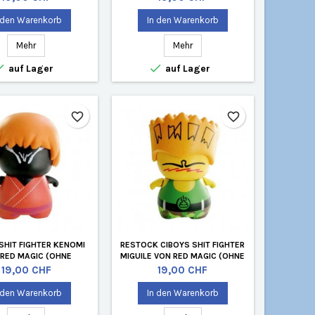
 den Warenkorb
In den Warenkorb
Mehr
Mehr


auf Lager
auf Lager
favorite_border
favorite_border
SHIT FIGHTER KENOMI
RESTOCK CIBOYS SHIT FIGHTER
RED MAGIC (OHNE
MIGUILE VON RED MAGIC (OHNE
VERPACKUNG)
VERPACKUNG)
Preis
Preis
19,00 CHF
19,00 CHF
 den Warenkorb
In den Warenkorb