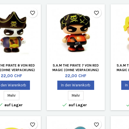
favorite_border
favorite_border
THE PIRATE 8 VON RED
S.A.M THE PIRATE 7 VON RED
S.A.M 
 (OHNE VERPACKUNG)
MAGIC (OHNE VERPACKUNG)
MAGIC 
Preis
Preis
22,00 CHF
22,00 CHF
n den Warenkorb
In den Warenkorb
In
Mehr
Mehr


auf Lager
auf Lager
favorite_border
favorite_border