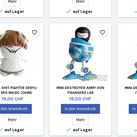
Mehr
Mehr


auf Lager
auf Lager
favorite_border
favorite_border
 SHIT FIGHTER DERYU
MINI DESTROYER ARMY VON
MINI 
 RED MAGIC (OHNE
ITRANGERS LAB
VERPACKUNG)
Preis
Preis
19,00 CHF
19,00 CHF
n den Warenkorb
In den Warenkorb
In
Mehr
Mehr


auf Lager
auf Lager