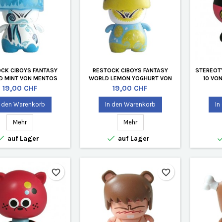
CK CIBOYS FANTASY
RESTOCK CIBOYS FANTASY
STEREOT
D MINT VON MENTOS
WORLD LEMON YOGHURT VON
10 VO
HNE VERPACKUNG)
MENTOS (OHNE VERPACKUNG)
Preis
Preis
19,00 CHF
19,00 CHF
n den Warenkorb
In den Warenkorb
In
Mehr
Mehr


auf Lager
auf Lager
favorite_border
favorite_border