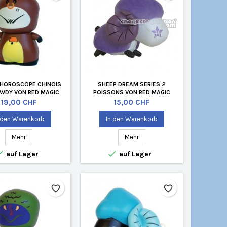
 HOROSCOPE CHINOIS
SHEEP DREAM SERIES 2
WDY VON RED MAGIC
POISSONS VON RED MAGIC
NE VERPACKUNG)
(OHNE VERPACKUNG)
Preis
Preis
19,00 CHF
15,00 CHF
 den Warenkorb
In den Warenkorb
Mehr
Mehr


auf Lager
auf Lager
favorite_border
favorite_border