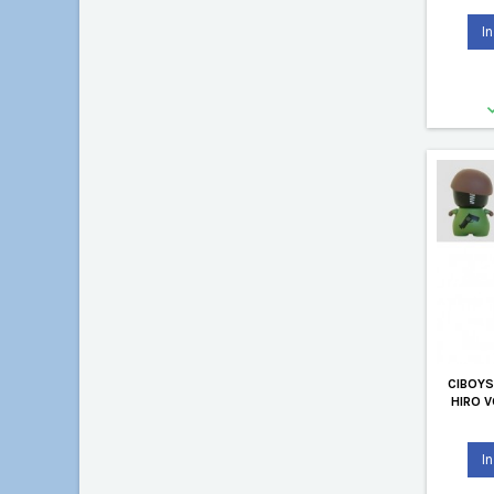
I
CIBOYS
HIRO 
I