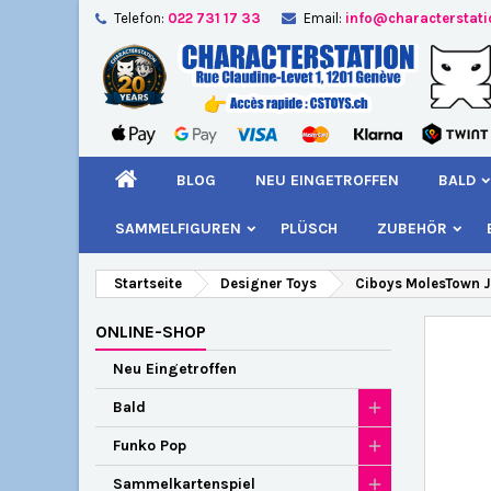
Telefon:
022 731 17 33
Email:
info@characterstat
A
W
A
add_circle_outline
Si
Na
kö
BLOG
NEU EINGETROFFEN
BALD
SAMMELFIGUREN
PLÜSCH
ZUBEHÖR
Startseite
Designer Toys
Ciboys MolesTown 
ONLINE-SHOP
Neu Eingetroffen
Bald
Funko Pop
Sammelkartenspiel