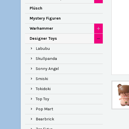
Plüsch
Mystery Figuren
Warhammer
Designer Toys
Labubu
Skullpanda
Sonny Angel
Smiski
Tokidoki
Top Toy
Pop Mart
Bearbrick