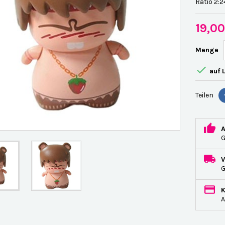
Ratio 2:2
19,0
Menge

auf 
Teilen
G
A