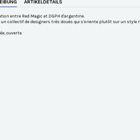
EIBUNG
ARTIKELDETAILS
tion entre Red Magic et DGPH d'argentine.
un collectif de designers très doués qui s'oriente plutôt sur un style
ée, ouverte.