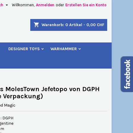

ch
Willkommen,
Anmelden
oder
Erstellen Sie ein Konto
×
×
×
shopping_cart
Warenkorb:
0
Artikel - 0,00 CHF
u
DESIGNER TOYS
WARHAMMER
n
n
s MolesTown Jefetopo von DGPH
e Verpackung)
ed Magic
 : DGPH
gentine
 cm