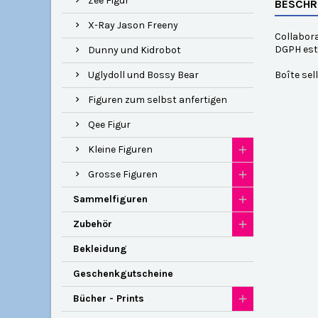
Zee Figur
BESCHR
X-Ray Jason Freeny
Collabora
DGPH est 
Dunny und Kidrobot
Uglydoll und Bossy Bear
Boîte sell
Figuren zum selbst anfertigen
Qee Figur
Kleine Figuren
Grosse Figuren
Sammelfiguren
Zubehör
Bekleidung
Geschenkgutscheine
Bücher - Prints