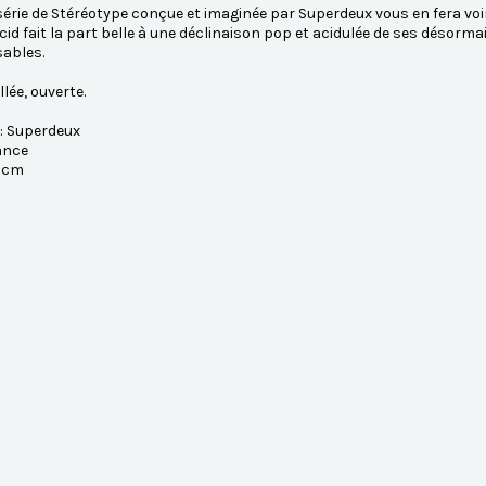
érie de Stéréotype conçue et imaginée par Superdeux vous en fera voir 
Acid fait la part belle à une déclinaison pop et acidulée de ses déso
sables.
lée, ouverte.
: Superdeux
ance
5 cm