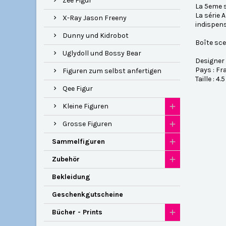
Zee Figur
La 5eme s
La série 
X-Ray Jason Freeny
indispen
Dunny und Kidrobot
Boîte scel
Uglydoll und Bossy Bear
Designer 
Pays : Fr
Figuren zum selbst anfertigen
Taille : 4.
Qee Figur
Kleine Figuren
Grosse Figuren
Sammelfiguren
Zubehör
Bekleidung
Geschenkgutscheine
Bücher - Prints