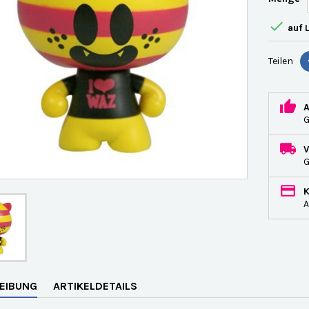

auf 
Teilen
G
A
EIBUNG
ARTIKELDETAILS