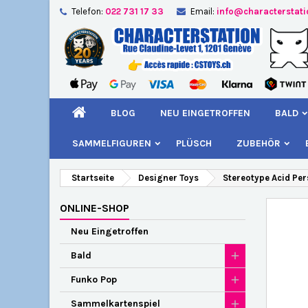
Telefon:
022 731 17 33
Email:
info@characterstat
A
W
A
add_circle_outline
Si
Na
kö
BLOG
NEU EINGETROFFEN
BALD
SAMMELFIGUREN
PLÜSCH
ZUBEHÖR
Startseite
Designer Toys
Stereotype Acid Pe
ONLINE-SHOP
Neu Eingetroffen
Bald
Funko Pop
Sammelkartenspiel