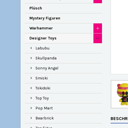
Plüsch
Mystery Figuren
Warhammer
Designer Toys
Labubu
Skullpanda
Sonny Angel
Smiski
Tokidoki
Top Toy
Pop Mart
Bearbrick
BESCHR