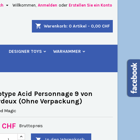

ch
Willkommen,
Anmelden
oder
Erstellen Sie ein Konto
×
×
×
shopping_cart
Warenkorb:
0
Artikel - 0,00 CHF
u
DESIGNER TOYS
WARHAMMER
n
n
otype Acid Personnage 9 von
rdeux (Ohne Verpackung)
ed Magic
0 CHF
Bruttopreis
In den Warenkorb
