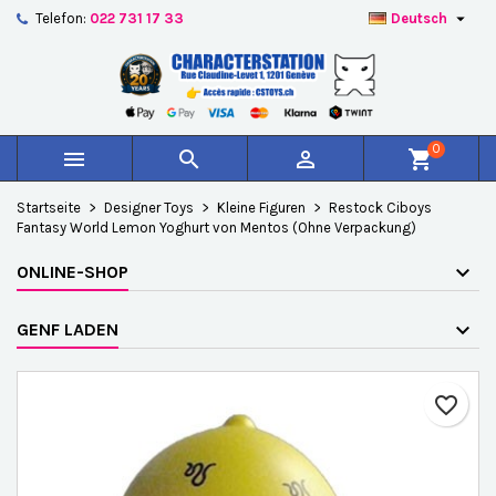

Telefon:
022 731 17 33
Deutsch
×
×
×
Auf meine Wunschliste
Wunschliste erstellen
Anmelden
add_circle_outline
Create new list
Sie müssen angemeldet sein, um Artikel Ihrer
Name der Wunschliste
Wunschliste hinzufügen zu können.
0



shopping_cart
Abbrechen
Anmelden
Startseite
Designer Toys
Kleine Figuren
Restock Ciboys
Abbrechen
Wunschliste erstellen
Fantasy World Lemon Yoghurt von Mentos (Ohne Verpackung)
ONLINE-SHOP
GENF LADEN
favorite_border