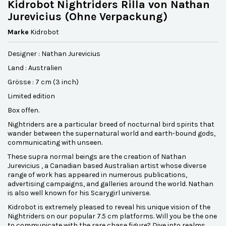
Kidrobot Nightriders Rilla von Nathan
Jurevicius (Ohne Verpackung)
Marke
Kidrobot
Designer : Nathan Jurevicius
Land : Australien
Grösse : 7 cm (3 inch)
Limited edition
Box offen.
Nightriders are a particular breed of nocturnal bird spirits that
wander between the supernatural world and earth-bound gods,
communicating with unseen.
These supra normal beings are the creation of Nathan
Jurevicius , a Canadian based Australian artist whose diverse
range of work has appeared in numerous publications,
advertising campaigns, and galleries around the world. Nathan
is also well known for his Scarygirl universe.
Kidrobot is extremely pleased to reveal his unique vision of the
Nightriders on our popular 7.5 cm platforms. Will you be the one
to communicate with the rare chase figure? Dive into realms