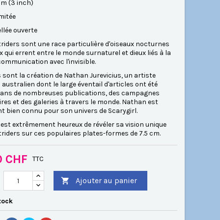
 cm (3 inch)
imitée
llée ouverte
riders sont une race particulière d'oiseaux nocturnes
x qui errent entre le monde surnaturel et dieux liés à la
 communication avec l'invisible.
 sont la création de Nathan Jurevicius, un artiste
australien dont le large éventail d'articles ont été
dans de nombreuses publications, des campagnes
ires et des galeries à travers le monde. Nathan est
t bien connu pour son univers de Scarygirl.
 est extrêmement heureux de révéler sa vision unique
riders sur ces populaires plates-formes de 7.5 cm.
0 CHF
TTC
Ajouter au panier

tock