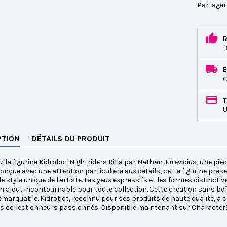
Partager
R
B
E
C
T
U
PTION
DÉTAILS DU PRODUIT
 la figurine Kidrobot Nightriders Rilla par Nathan Jurevicius, une pi
Conçue avec une attention particulière aux détails, cette figurine prés
 le style unique de l'artiste. Les yeux expressifs et les formes distincti
un ajout incontournable pour toute collection. Cette création sans b
remarquable. Kidrobot, reconnu pour ses produits de haute qualité, a c
es collectionneurs passionnés. Disponible maintenant sur Character