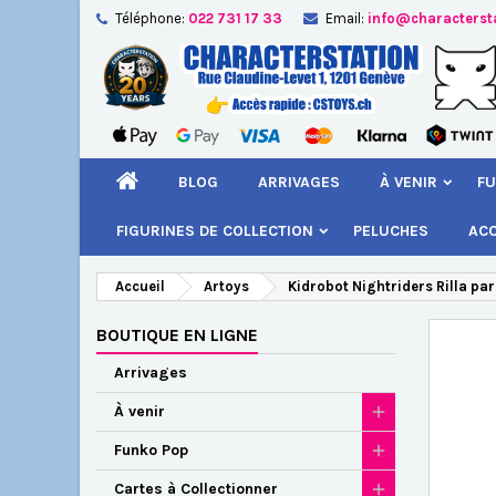
Téléphone:
022 731 17 33
Email:
info@characterst
A
Cr
C
add_circle_outline
Vou
Nom
BLOG
ARRIVAGES
À VENIR
FU
FIGURINES DE COLLECTION
PELUCHES
AC
Accueil
Artoys
Kidrobot Nightriders Rilla pa
BOUTIQUE EN LIGNE
Arrivages
À venir
Funko Pop
Cartes à Collectionner