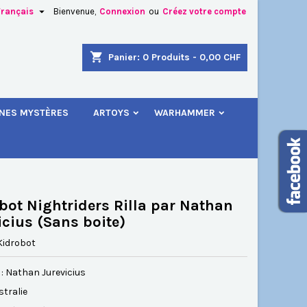

Français
Bienvenue,
Connexion
ou
Créez votre compte
×
×
×
shopping_cart
Panier:
0
Produits - 0,00 CHF
.
INES MYSTÈRES
ARTOYS
WARHAMMER
n
s
bot Nightriders Rilla par Nathan
icius (Sans boite)
Kidrobot
 : Nathan Jurevicius
stralie