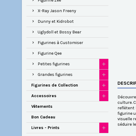
Figurine Zee
X-Ray Jason Freeny
Dunny et Kidrobot
Uglydoll et Bossy Bear
Figurines à Customiser
Figurine Qee
Petites figurines
Grandes figurines
DESCRI
Figurines de Collection
Accessoires
Découvrez
culture. 
Vêtements
reflètent
figurine 
Bon Cadeau
visuelle 
séduire l
Livres - Prints