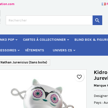
ation.com
jouter à ma liste d'envies
éer une liste d'envies
onnexion

Créer une nouvelle liste
s devez être connecté pour ajouter des produits à votre liste d'envies
 de la liste d'envies
NKO POP
CARTES À COLLECTIONNER
BLIND BOX & FIGUR
Annuler
Connexio
CESSOIRES
VÊTEMENTS
UNIVERS CS
Annuler
Créer une liste d'envie
r Nathan Jurevicius (Sans boite)
Kidro
favorite_border
Jurev
Marque
Designer
Pays : Au