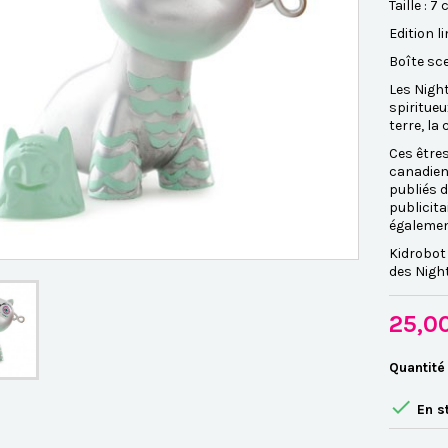
Taille : 7
Edition l
Boîte sce
Les Night
spiritueu
terre, la
Ces êtres
canadien 
publiés 
publicita
égalemen
Kidrobot
des Night
25,0
Quantité

En s