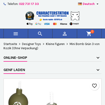

Telefon:
022 731 17 33
Deutsch
×
×
×
Auf meine Wunschliste
Wunschliste erstellen
Anmelden
add_circle_outline
Create new list
Sie müssen angemeldet sein, um Artikel Ihrer
Name der Wunschliste
Wunschliste hinzufügen zu können.
0



shopping_cart
Abbrechen
Anmelden
Startseite
Designer Toys
Kleine Figuren
Mini Bomb Grün 3 von
Abbrechen
Wunschliste erstellen
Kozik (Ohne Verpackung)
ONLINE-SHOP
GENF LADEN
favorite_border