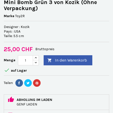
Mini Bomb Grün 3 von Kozik (Ohne
Verpackung)
Marke
Toy2R
Designer : Kozik
Pays : USA
Taille: 5.5 cm
25,00 CHF
Bruttopreis
In den Warenkorb
Menge


auf Lager
Teilen
ABHOLUNG IM LADEN
GENF LADEN