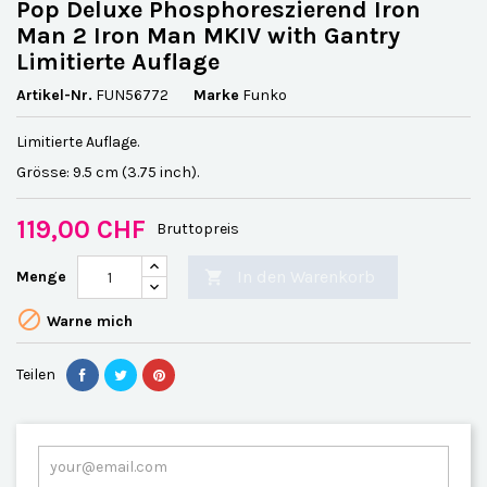
Pop Deluxe Phosphoreszierend Iron
Man 2 Iron Man MKIV with Gantry
Limitierte Auflage
Artikel-Nr.
FUN56772
Marke
Funko
Limitierte Auflage.
Grösse: 9.5 cm (3.75 inch).
119,00 CHF
Bruttopreis
In den Warenkorb
Menge


Warne mich
Teilen