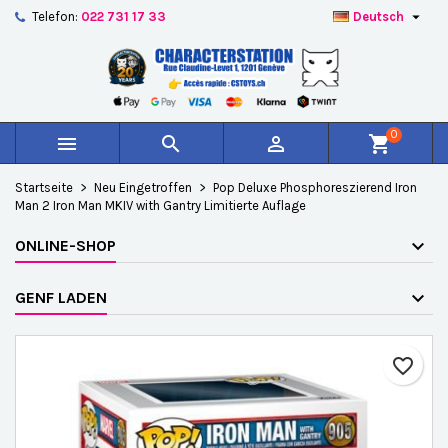

Telefon:
022 731 17 33
Deutsch
×
×
×
Auf meine Wunschliste
Wunschliste erstellen
Anmelden
add_circle_outline
Create new list
Sie müssen angemeldet sein, um Artikel Ihrer
Name der Wunschliste
Wunschliste hinzufügen zu können.
0



shopping_cart
Abbrechen
Anmelden
Startseite
Neu Eingetroffen
Pop Deluxe Phosphoreszierend Iron
Abbrechen
Wunschliste erstellen
Man 2 Iron Man MKIV with Gantry Limitierte Auflage
ONLINE-SHOP
GENF LADEN
favorite_border