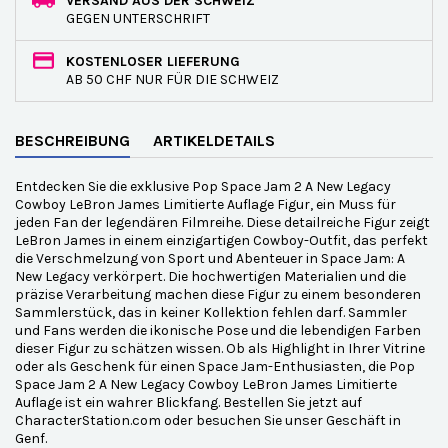
VERSAND AUS DER SCHWEIZ
GEGEN UNTERSCHRIFT
KOSTENLOSER LIEFERUNG
AB 50 CHF NUR FÜR DIE SCHWEIZ
BESCHREIBUNG
ARTIKELDETAILS
Entdecken Sie die exklusive Pop Space Jam 2 A New Legacy
Cowboy LeBron James Limitierte Auflage Figur, ein Muss für
jeden Fan der legendären Filmreihe. Diese detailreiche Figur zeigt
LeBron James in einem einzigartigen Cowboy-Outfit, das perfekt
die Verschmelzung von Sport und Abenteuer in Space Jam: A
New Legacy verkörpert. Die hochwertigen Materialien und die
präzise Verarbeitung machen diese Figur zu einem besonderen
Sammlerstück, das in keiner Kollektion fehlen darf. Sammler
und Fans werden die ikonische Pose und die lebendigen Farben
dieser Figur zu schätzen wissen. Ob als Highlight in Ihrer Vitrine
oder als Geschenk für einen Space Jam-Enthusiasten, die Pop
Space Jam 2 A New Legacy Cowboy LeBron James Limitierte
Auflage ist ein wahrer Blickfang. Bestellen Sie jetzt auf
CharacterStation.com oder besuchen Sie unser Geschäft in
Genf.