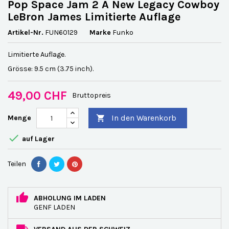
Pop Space Jam 2 A New Legacy Cowboy
LeBron James Limitierte Auflage
Artikel-Nr.
FUN60129
Marke
Funko
Limitierte Auflage.
Grösse: 9.5 cm (3.75 inch).
49,00 CHF
Bruttopreis
In den Warenkorb
Menge


auf Lager
Teilen
ABHOLUNG IM LADEN
GENF LADEN