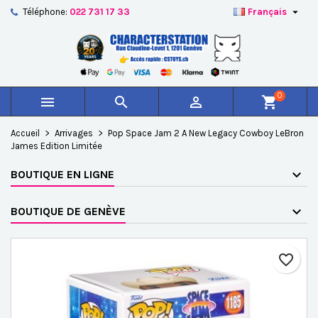

Téléphone:
022 731 17 33
Français
×
×
×
Ajouter à ma liste d'envies
Créer une liste d'envies
Connexion
add_circle_outline
Créer une nouvelle liste
Vous devez être connecté pour ajouter des produits à
Nom de la liste d'envies
votre liste d'envies.
0



shopping_cart
Annuler
Connexion
Accueil
Arrivages
Pop Space Jam 2 A New Legacy Cowboy LeBron
Annuler
Créer une liste d'envies
James Edition Limitée
BOUTIQUE EN LIGNE
BOUTIQUE DE GENÈVE
favorite_border