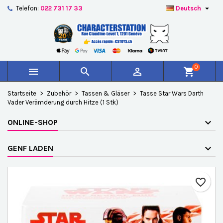

Telefon:
022 731 17 33
Deutsch
×
×
×
Auf meine Wunschliste
Wunschliste erstellen
Anmelden
add_circle_outline
Create new list
Sie müssen angemeldet sein, um Artikel Ihrer
Name der Wunschliste
Wunschliste hinzufügen zu können.
0



shopping_cart
Abbrechen
Anmelden
Startseite
Zubehör
Tassen & Gläser
Tasse Star Wars Darth
Abbrechen
Wunschliste erstellen
Vader Verämderung durch Hitze (1 Stk)
ONLINE-SHOP
GENF LADEN
favorite_border