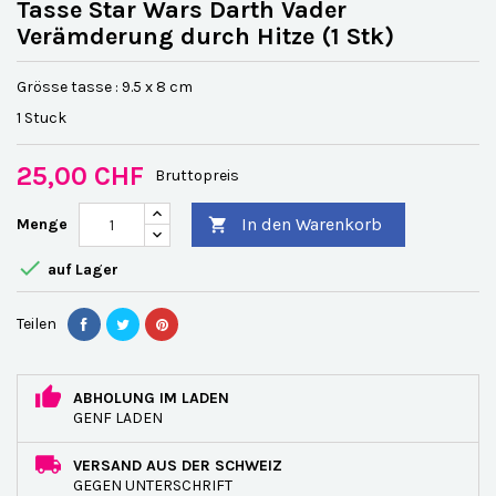
Tasse Star Wars Darth Vader
Verämderung durch Hitze (1 Stk)
Grösse tasse : 9.5 x 8 cm
1 Stuck
25,00 CHF
Bruttopreis
In den Warenkorb
Menge


auf Lager
Teilen
ABHOLUNG IM LADEN
GENF LADEN
VERSAND AUS DER SCHWEIZ
GEGEN UNTERSCHRIFT