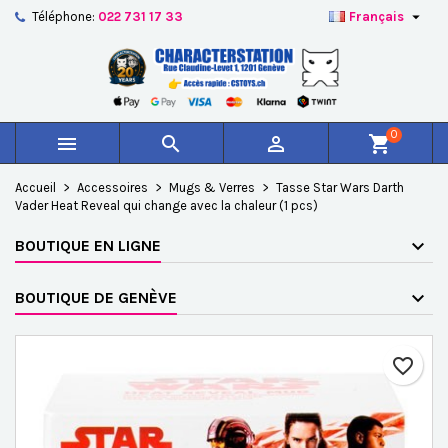

Téléphone:
022 731 17 33
Français
×
×
×
Ajouter à ma liste d'envies
Créer une liste d'envies
Connexion
add_circle_outline
Créer une nouvelle liste
Vous devez être connecté pour ajouter des produits à
Nom de la liste d'envies
votre liste d'envies.
0



shopping_cart
Annuler
Connexion
Accueil
Accessoires
Mugs & Verres
Tasse Star Wars Darth
Annuler
Créer une liste d'envies
Vader Heat Reveal qui change avec la chaleur (1 pcs)
BOUTIQUE EN LIGNE
BOUTIQUE DE GENÈVE
favorite_border