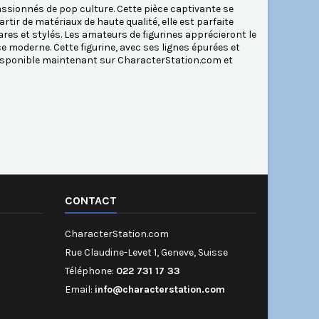
passionnés de pop culture. Cette pièce captivante se
rtir de matériaux de haute qualité, elle est parfaite
ares et stylés. Les amateurs de figurines apprécieront le
e moderne. Cette figurine, avec ses lignes épurées et
. Disponible maintenant sur CharacterStation.com et
CONTACT
CharacterStation.com
Rue Claudine-Levet 1, Geneve, Suisse
Téléphone:
022 731 17 33
Email:
info@characterstation.com