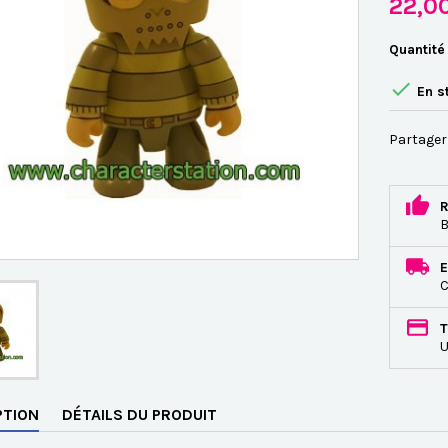
22,0
Quantité

En s
Partager
R
B
E
C
T
U
PTION
DÉTAILS DU PRODUIT