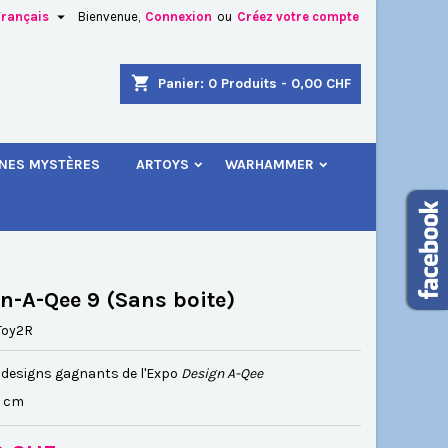

Français
Bienvenue,
Connexion
ou
Créez votre compte
×
×
×
shopping_cart
Panier:
0
Produits - 0,00 CHF
.
INES MYSTÈRES
ARTOYS
WARHAMMER
n
s
n-A-Qee 9 (Sans boite)
Toy2R
s designs gagnants de l'Expo
Design A-Qee
.5 cm