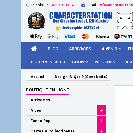
Téléphone:
022 731 17 33
Email:
info@characterst
A
Cr
C
add_circle_outline
Vou
Nom
BLOG
ARRIVAGES
À VENIR
FU
FIGURINES DE COLLECTION
PELUCHES
AC
Accueil
Design-A-Qee 9 (Sans boite)
BOUTIQUE EN LIGNE
Arrivages
À venir
Funko Pop
Cartes à Collectionner