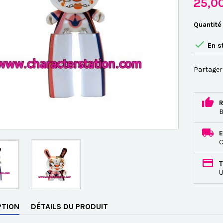
25,0
Quantité

En s
Partager
R
B
E
C
T
U
PTION
DÉTAILS DU PRODUIT