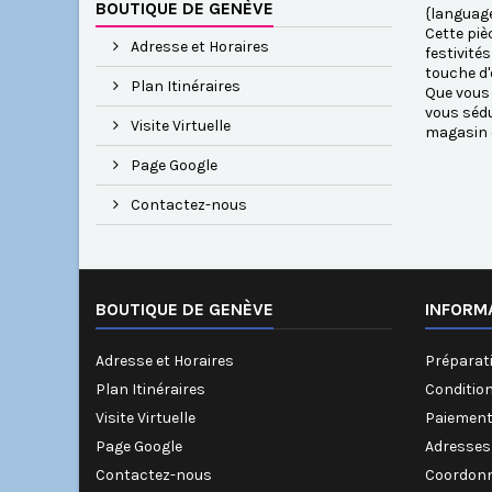
BOUTIQUE DE GENÈVE
{language
Cette piè
Adresse et Horaires
festivité
touche d'
Plan Itinéraires
Que vous 
vous sédu
Visite Virtuelle
magasin d
Page Google
Contactez-nous
BOUTIQUE DE GENÈVE
INFORM
Adresse et Horaires
Préparati
Plan Itinéraires
Conditio
Visite Virtuelle
Paiement
Page Google
Adresses
Contactez-nous
Coordonn