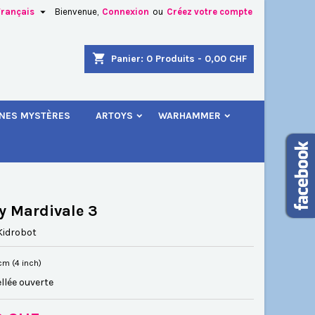

Français
Bienvenue,
Connexion
ou
Créez votre compte
×
×
×
shopping_cart
Panier:
0
Produits - 0,00 CHF
.
INES MYSTÈRES
ARTOYS
WARHAMMER
n
s
 Mardivale 3
Kidrobot
 cm (4 inch)
llée ouverte