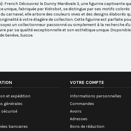
}: French Découvrez le Dunny Mardivale 3, une figurine captivante qui 
ce unique, fabriquée par Kidrobot, se distingue par ses motifs colorés
s du carnaval, elle arbore des couleurs vives et des designs élaborés 
originalité à votre étagère de collection. Cette figurine est parfaite 
soyez un collectionneur passionné ou simplement à la recherche d'un 
ire par sa qualité exceptionnelle et son esthétique unique. Disponi
e Genève, Suisse.
ATION
VOTRE COMPTE
on et expédition
Informations personnelles
ns générales
Commandes
 sécurisé
Avoirs
Adresses
ées bancaires
Bons de réduction