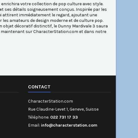
enrichira votre collection de pop culture avec style.
 et ses détails soigneusement conçus. Inspirée par les
qui attirent immédiatement le regard, ajoutant une
pour les amateurs de design moderne et de culture pop.
objet décoratif distinctif, le Dunny Mardivale 3 saura
ble maintenant sur CharacterStation.com et dans notre
CONTACT
CharacterStation.com
Rue Claudine-Levet 1, Geneve, Suisse
Téléphone:
022 731 17 33
Email:
info@characterstation.com