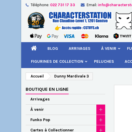
Téléphone:
022 731 17 33
Email:
info@characterst
A
Cr
C
add_circle_outline
Vou
Nom
BLOG
ARRIVAGES
À VENIR
FU
FIGURINES DE COLLECTION
PELUCHES
AC
Accueil
Dunny Mardivale 3
BOUTIQUE EN LIGNE
Arrivages
À venir
Funko Pop
Cartes à Collectionner