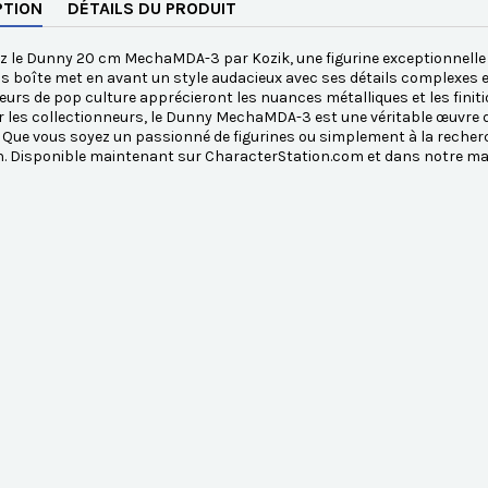
PTION
DÉTAILS DU PRODUIT
 le Dunny 20 cm MechaMDA-3 par Kozik, une figurine exceptionnelle qu
s boîte met en avant un style audacieux avec ses détails complexes et 
urs de pop culture apprécieront les nuances métalliques et les finit
r les collectionneurs, le Dunny MechaMDA-3 est une véritable œuvre d'ar
Que vous soyez un passionné de figurines ou simplement à la recherch
n. Disponible maintenant sur CharacterStation.com et dans notre mag