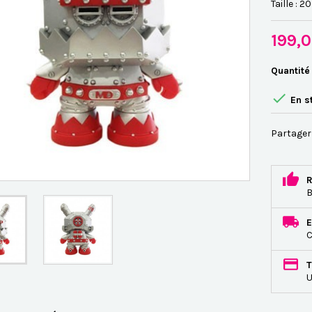
Taille : 2
199,
Quantité

En s
Partager
R
B
E
C
T
U