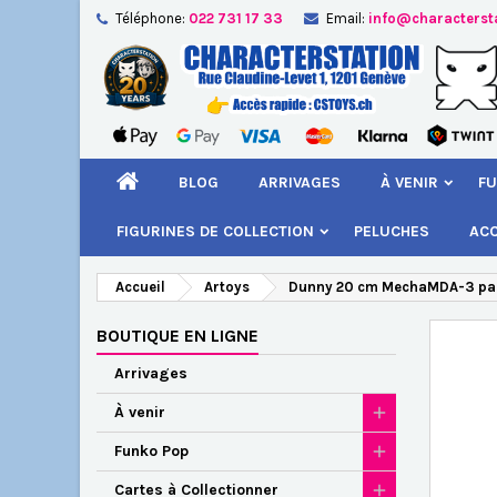
Téléphone:
022 731 17 33
Email:
info@characterst
A
Cr
C
add_circle_outline
Vou
Nom
BLOG
ARRIVAGES
À VENIR
FU
FIGURINES DE COLLECTION
PELUCHES
AC
Accueil
Artoys
Dunny 20 cm MechaMDA-3 par 
BOUTIQUE EN LIGNE
Arrivages
À venir
Funko Pop
Cartes à Collectionner