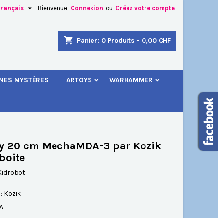

Français
Bienvenue,
Connexion
ou
Créez votre compte
×
×
×
shopping_cart
Panier:
0
Produits - 0,00 CHF
.
INES MYSTÈRES
ARTOYS
WARHAMMER
n
s
y 20 cm MechaMDA-3 par Kozik
boite
Kidrobot
: Kozik
SA