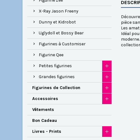
Figurine Zee
DESCRI
X-Ray Jason Freeny
Découvrez
Dunny et Kidrobot
pièce san
Les amate
Uglydoll et Bossy Bear
Idéal pou
moderne. 
Figurines à Customiser
collectio
Figurine Qee
Petites figurines
Grandes figurines
Figurines de Collection
Accessoires
Vêtements
Bon Cadeau
Livres - Prints