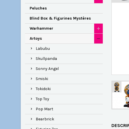
Peluches
Blind Box & Figurines Mystères
Warhammer
Artoys
Labubu
Skullpanda
Sonny Angel
Smiski
Tokidoki
Top Toy
Pop Mart
Bearbrick
DESCRI