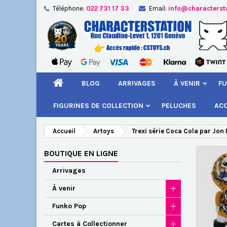
Téléphone:
022 731 17 33
Email:
info@characterst
A
Cr
C
add_circle_outline
Vou
Nom
BLOG
ARRIVAGES
À VENIR
FU
FIGURINES DE COLLECTION
PELUCHES
AC
Accueil
Artoys
Trexi série Coca Cola par Jon
BOUTIQUE EN LIGNE
Arrivages
À venir
Funko Pop
Cartes à Collectionner