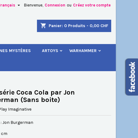

Français
Bienvenue,
Connexion
ou
Créez votre compte
×
×
×
shopping_cart
Panier:
0
Produits - 0,00 CHF
.
INES MYSTÈRES
ARTOYS
WARHAMMER
n
s
 série Coca Cola par Jon
rman (Sans boite)
Play Imaginative
 : Jon Burgerman
.5 cm