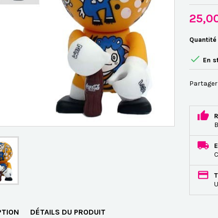
25,0
Quantité

En s
Partager
R
B
E
C
T
U
PTION
DÉTAILS DU PRODUIT