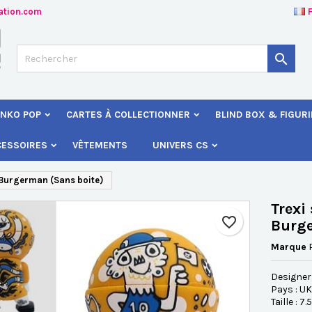
ation.com
jouter à ma liste d'envies
éer une liste d'envies
onnexion

Créer une nouvelle liste
s devez être connecté pour ajouter des produits à votre liste d'envies
 de la liste d'envies
NKO POP
CARTES À COLLECTIONNER
BLIND BOX & FIGUR
Annuler
Connexio
CESSOIRES
VÊTEMENTS
UNIVERS CS
Annuler
Créer une liste d'envie
 Burgerman (Sans boite)
Trexi
favorite_border
Burge
Marque
Designer
Pays : UK
Taille : 7