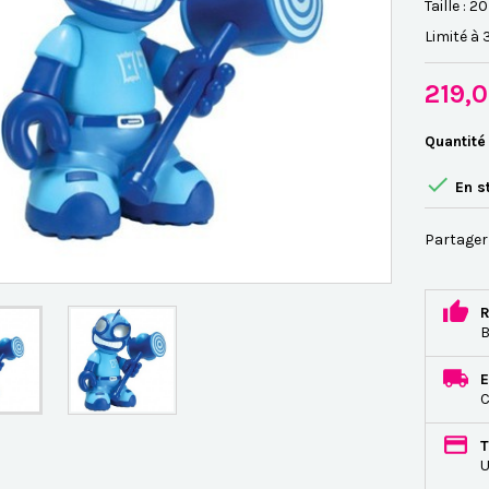
Taille : 2
Limité à
219,
Quantité

En s
Partager
R
B
E
C
T
U