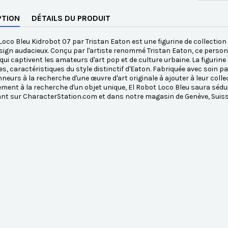
PTION
DÉTAILS DU PRODUIT
Loco Bleu Kidrobot 07 par Tristan Eaton est une figurine de collection 
sign audacieux. Conçu par l'artiste renommé Tristan Eaton, ce perso
 qui captivent les amateurs d'art pop et de culture urbaine. La figurin
s, caractéristiques du style distinctif d'Eaton. Fabriquée avec soin par
nneurs à la recherche d'une œuvre d'art originale à ajouter à leur co
ment à la recherche d'un objet unique, El Robot Loco Bleu saura séduir
nt sur CharacterStation.com et dans notre magasin de Genève, Suiss