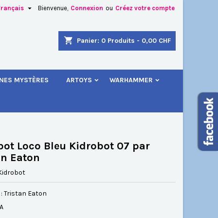

Français
Bienvenue,
Connexion
ou
Créez votre compte
×
×
×
shopping_cart
Panier:
0
Produits - 0,00 CHF
.
INES MYSTÈRES
ARTOYS
WARHAMMER
n
s
bot Loco Bleu Kidrobot 07 par
an Eaton
Kidrobot
: Tristan Eaton
SA