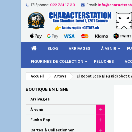
Téléphone:
022 731 17 33
Email:
info@characterst
A
Cr
C
add_circle_outline
Vou
Nom
BLOG
ARRIVAGES
À VENIR
FU
FIGURINES DE COLLECTION
PELUCHES
AC
Accueil
Artoys
El Robot Loco Bleu Kidrobot 0
BOUTIQUE EN LIGNE
Arrivages
À venir
Funko Pop
Cartes à Collectionner