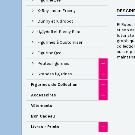
Figurine Zee
DESCRI
X-Ray Jason Freeny
Dunny et Kidrobot
El Robot 
et son de
Uglydoll et Bossy Bear
futuriste
graphique
Figurines à Customiser
collectio
ou simple
Figurine Qee
maintena
Petites figurines
Grandes figurines
Figurines de Collection
Accessoires
Vêtements
Bon Cadeau
Livres - Prints