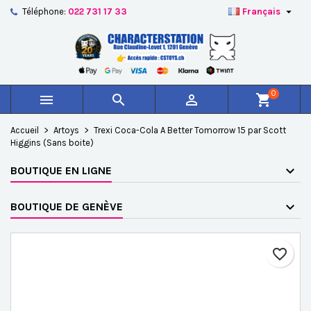

Téléphone:
022 731 17 33
Français
×
×
×
Ajouter à ma liste d'envies
Créer une liste d'envies
Connexion
add_circle_outline
Créer une nouvelle liste
Vous devez être connecté pour ajouter des produits à
Nom de la liste d'envies
votre liste d'envies.
0



shopping_cart
Annuler
Connexion
Accueil
Artoys
Trexi Coca-Cola A Better Tomorrow 15 par Scott
Annuler
Créer une liste d'envies
Higgins (Sans boite)
BOUTIQUE EN LIGNE
BOUTIQUE DE GENÈVE
favorite_border