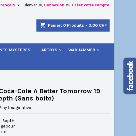

Français
Bienvenue,
Connexion
ou
Créez votre compte
×
×
×
shopping_cart
Panier:
0
Produits - 0,00 CHF
.
INES MYSTÈRES
ARTOYS
WARHAMMER
n
s
 Coca-Cola A Better Tomorrow 19
epth (Sans boite)
Play Imaginative
 : Septh
ingapour
,5 cm