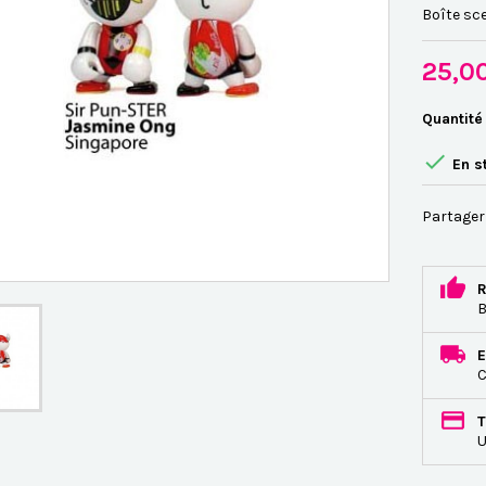
Boîte sce
25,0
Quantité

En s
Partager
R
B
E
C
T
U