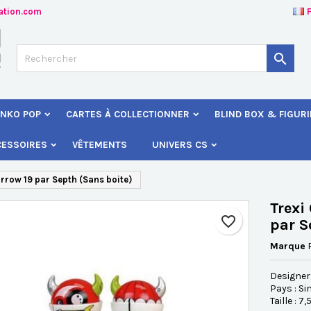
ation.com
jouter à ma liste d'envies
éer une liste d'envies
onnexion

Créer une nouvelle liste
s devez être connecté pour ajouter des produits à votre liste d'envies
 de la liste d'envies
NKO POP
CARTES À COLLECTIONNER
BLIND BOX & FIGUR
Annuler
Connexio
CESSOIRES
VÊTEMENTS
UNIVERS CS
Annuler
Créer une liste d'envie
rrow 19 par Septh (Sans boite)
Trexi
favorite_border
par S
Marque
Designer
Pays : S
Taille : 7