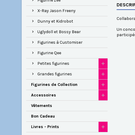
Figurine Zee
DESCRI
X-Ray Jason Freeny
Collabora
Dunny et Kidrobot
Un concou
Uglydoll et Bossy Bear
participé
Figurines à Customiser
Figurine Qee
Petites figurines
Grandes figurines
Figurines de Collection
Accessoires
Vêtements
Bon Cadeau
Livres - Prints