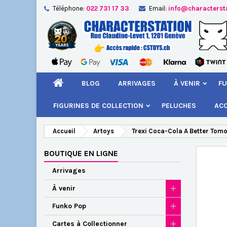
Téléphone:
022 731 17 33
Email:
info@characterst
A
Cr
C
add_circle_outline
Vou
Nom
BLOG
ARRIVAGES
À VENIR
FU
FIGURINES DE COLLECTION
PELUCHES
AC
Accueil
Artoys
Trexi Coca-Cola A Better Tomo
BOUTIQUE EN LIGNE
Arrivages
À venir
Funko Pop
Cartes à Collectionner