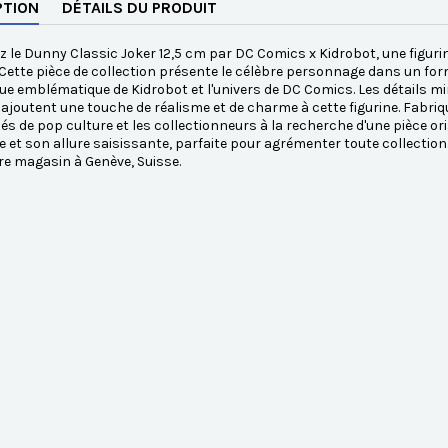
PTION
DÉTAILS DU PRODUIT
 le Dunny Classic Joker 12,5 cm par DC Comics x Kidrobot, une figurine
 Cette pièce de collection présente le célèbre personnage dans un form
que emblématique de Kidrobot et l'univers de DC Comics. Les détails minu
 ajoutent une touche de réalisme et de charme à cette figurine. Fabriqué
s de pop culture et les collectionneurs à la recherche d'une pièce orig
et son allure saisissante, parfaite pour agrémenter toute collectio
e magasin à Genève, Suisse.