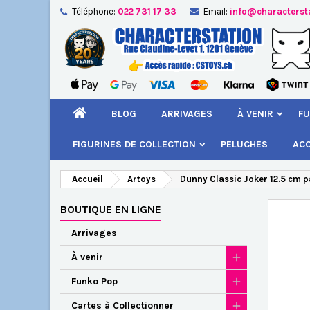
Téléphone:
022 731 17 33
Email:
info@characterst
A
Cr
C
add_circle_outline
Vou
Nom
BLOG
ARRIVAGES
À VENIR
FU
FIGURINES DE COLLECTION
PELUCHES
AC
Accueil
Artoys
Dunny Classic Joker 12.5 cm p
BOUTIQUE EN LIGNE
Arrivages
À venir
Funko Pop
Cartes à Collectionner