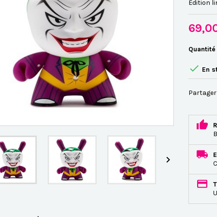
Edition l
69,0
Quantité

En s
Partager
R
B
E

C
T
U