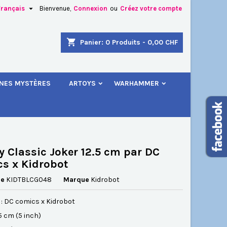

Français
Bienvenue,
Connexion
ou
Créez votre compte
×
×
×
shopping_cart
Panier:
0
Produits - 0,00 CHF
.
INES MYSTÈRES
ARTOYS
WARHAMMER
n
s
 Classic Joker 12.5 cm par DC
s x Kidrobot
ce
KIDTBLCG048
Marque
Kidrobot
 : DC comics x Kidrobot
2.5 cm (5 inch)