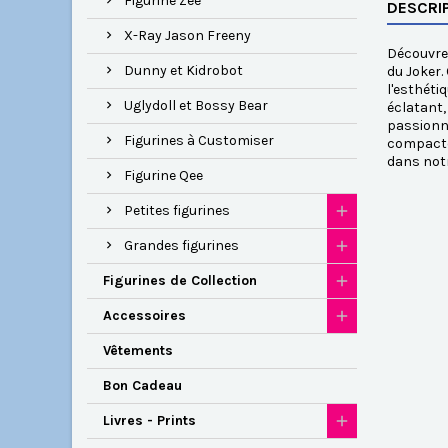
Figurine Zee
DESCRI
X-Ray Jason Freeny
Découvrez
Dunny et Kidrobot
du Joker.
l'esthéti
Uglydoll et Bossy Bear
éclatant,
passionné
Figurines à Customiser
compacte 
dans notr
Figurine Qee
Petites figurines
Grandes figurines
Figurines de Collection
Accessoires
Vêtements
Bon Cadeau
Livres - Prints