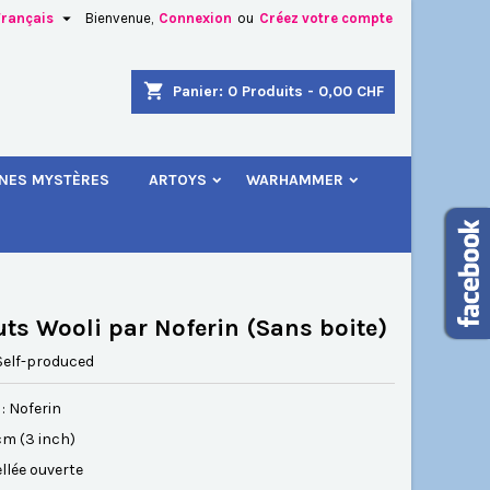

Français
Bienvenue,
Connexion
ou
Créez votre compte
×
×
×
shopping_cart
Panier:
0
Produits - 0,00 CHF
.
INES MYSTÈRES
ARTOYS
WARHAMMER
n
s
uts Wooli par Noferin (Sans boite)
Self-produced
: Noferin
cm (3 inch)
llée ouverte