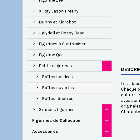
Figurine Zee
X-Ray Jason Freeny
Dunny et Kidrobot
Uglydoll et Bossy Bear
Figurines à Customiser
Figurine Qee
Petites figurines
DESCRI
Boîtes scellées
Les Jibib
Boîtes ouvertes
Chaque pi
culture. 
Boîtes fênetres
avec soin
originale
Grandes figurines
Characte
Figurines de Collection
Accessoires