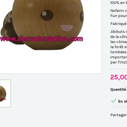
100% en 
Noferin c
Fun pour 
Fabriqué 
Jibibuts 
de la côt
les clima
la forêt 
tombées. 
importan
par l'Ins
25,0
Quantité

En s
Partager