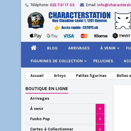
Téléphone:
022 731 17 33
Email:
info@characterst
A
Cr
C
add_circle_outline
Vou
Nom
BLOG
ARRIVAGES
À VENIR
FU
FIGURINES DE COLLECTION
PELUCHES
AC
Accueil
Artoys
Petites figurines
Boîtes 
BOUTIQUE EN LIGNE
Arrivages
À venir
Funko Pop
Cartes à Collectionner