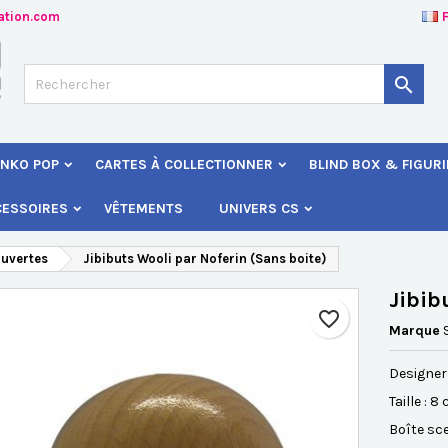
ation.com
jouter à ma liste d'envies
éer une liste d'envies
onnexion

Créer une nouvelle liste
s devez être connecté pour ajouter des produits à votre liste d'envies
 de la liste d'envies
NKO POP
CARTES À COLLECTIONNER
BLIND BOX & FIGUR
Annuler
Connexio
CESSOIRES
VÊTEMENTS
UNIVERS CS
Annuler
Créer une liste d'envie
ouvertes
Jibibuts Wooli par Noferin (Sans boite)
Jibib
favorite_border
Marque
Designer 
Taille :
8 
Boîte sce