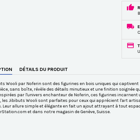
R
B
E
C
T
U
PTION
DÉTAILS DU PRODUIT
uts Wooli par Noferin sont des figurines en bois uniques qui captivent
èce, sans boîte, révèle des détails minutieux et une finition soignée 
Inspirées par l'univers enchanteur de Noferin, ces figurines incarnent u
, les Jibibuts Wooli sont parfaites pour ceux qui apprécient l'art artis
s. Leur allure simple et élégante en fait un ajout attrayant à tout es
rStation.com et dans notre magasin de Genève, Suisse.