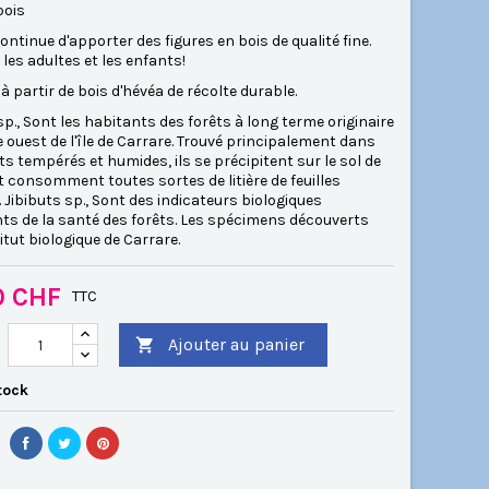
bois
ontinue d'apporter des figures en bois de qualité fine.
les adultes et les enfants!
à partir de bois d'hévéa de récolte durable.
sp., Sont les habitants des forêts à long terme originaire
e ouest de l'île de Carrare. Trouvé principalement dans
ts tempérés et humides, ils se précipitent sur le sol de
et consomment toutes sortes de litière de feuilles
Jibibuts sp., Sont des indicateurs biologiques
ts de la santé des forêts. Les spécimens découverts
titut biologique de Carrare.
0 CHF
TTC
Ajouter au panier

tock