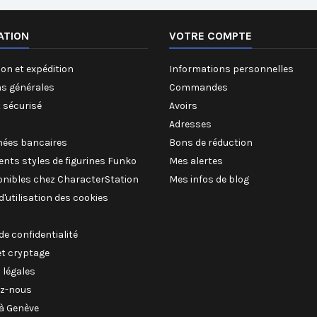
ATION
VOTRE COMPTE
on et expédition
Informations personnelles
ns générales
Commandes
 sécurisé
Avoirs
Adresses
ées bancaires
Bons de réduction
rents styles de figurines Funko
Mes alertes
onibles chez CharacterStation
Mes infos de blog
 d'utilisation des cookies
 de confidentialité
et cryptage
 légales
z-nous
à Genève