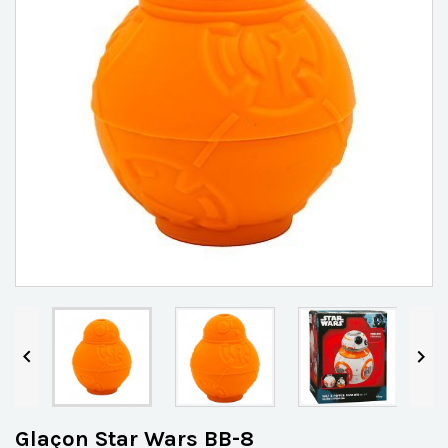


Glaçon Star Wars BB-8