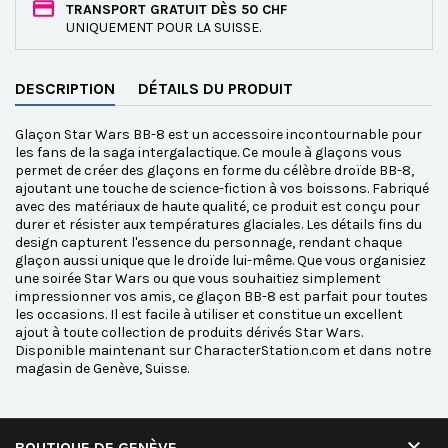
TRANSPORT GRATUIT DÈS 50 CHF
UNIQUEMENT POUR LA SUISSE.
DESCRIPTION
DÉTAILS DU PRODUIT
Glaçon Star Wars BB-8 est un accessoire incontournable pour
les fans de la saga intergalactique. Ce moule à glaçons vous
permet de créer des glaçons en forme du célèbre droïde BB-8,
ajoutant une touche de science-fiction à vos boissons. Fabriqué
avec des matériaux de haute qualité, ce produit est conçu pour
durer et résister aux températures glaciales. Les détails fins du
design capturent l'essence du personnage, rendant chaque
glaçon aussi unique que le droïde lui-même. Que vous organisiez
une soirée Star Wars ou que vous souhaitiez simplement
impressionner vos amis, ce glaçon BB-8 est parfait pour toutes
les occasions. Il est facile à utiliser et constitue un excellent
ajout à toute collection de produits dérivés Star Wars.
Disponible maintenant sur CharacterStation.com et dans notre
magasin de Genève, Suisse.

BOUTIQUE DE GENÈVE