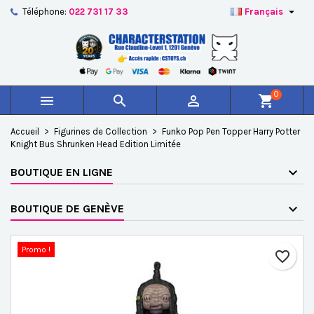

Téléphone:
022 731 17 33
Français
×
×
×
Ajouter à ma liste d'envies
Créer une liste d'envies
Connexion
add_circle_outline
Créer une nouvelle liste
Vous devez être connecté pour ajouter des produits à
Nom de la liste d'envies
votre liste d'envies.
0



shopping_cart
Annuler
Connexion
Accueil
Figurines de Collection
Funko Pop Pen Topper Harry Potter
Annuler
Créer une liste d'envies
Knight Bus Shrunken Head Edition Limitée
BOUTIQUE EN LIGNE
BOUTIQUE DE GENÈVE
Promo !
favorite_border