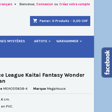

Français
Bienvenue,
Connexion
ou
Créez votre compte
×
×
×
shopping_cart
Panier:
0
Produits - 0,00 CHF
.
INES MYSTÈRES
ARTOYS
WARHAMMER
n
s
ce League Kaitai Fantasy Wonder
an
ce
MEHO515638-4
Marque
MegaHouse
. 6 cm.
 en PVC.