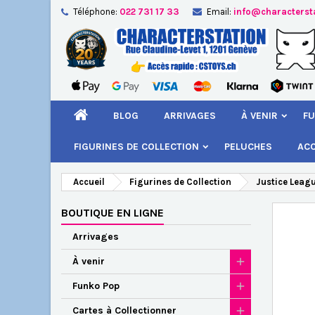
Téléphone:
022 731 17 33
Email:
info@characterst
A
Cr
C
add_circle_outline
Vou
Nom
BLOG
ARRIVAGES
À VENIR
FU
FIGURINES DE COLLECTION
PELUCHES
AC
Accueil
Figurines de Collection
Justice Leag
BOUTIQUE EN LIGNE
Arrivages
À venir
Funko Pop
Cartes à Collectionner