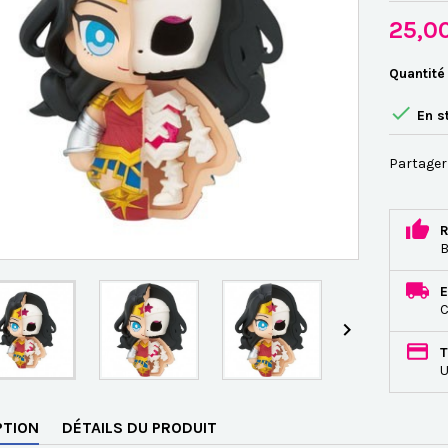
25,0
Quantité

En s
Partager
R
B
E
C

T
U
PTION
DÉTAILS DU PRODUIT