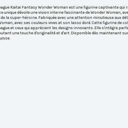
eague Kaitai Fantasy Wonder Woman est une figurine captivante qui rav
ce unique dévoile une vision interne fascinante de Wonder Woman, av
 de la super-héroïne. Fabriquée avec une attention minutieuse aux dét
man, avec ses couleurs vives et son lasso doré. Cette figurine de co
eague et ceux qui apprécient les designs innovants. Elle s'intègre par
outant une touche d'originalité et d'art. Disponible dès maintenant 
uisse.