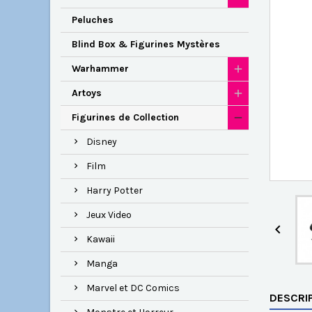
Peluches
Blind Box & Figurines Mystères
Warhammer
Artoys
Figurines de Collection
Disney
Film
Harry Potter
Jeux Video

Kawaii
Manga
Marvel et DC Comics
DESCRI