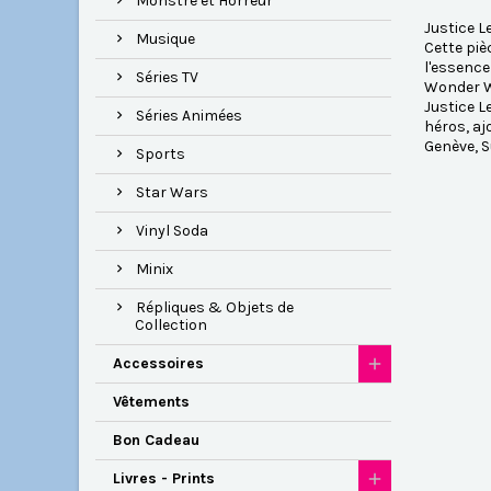
Monstre et Horreur
Justice L
Musique
Cette piè
l'essence
Séries TV
Wonder Wo
Justice L
Séries Animées
héros, aj
Genève, S
Sports
Star Wars
Vinyl Soda
Minix
Répliques & Objets de
Collection
Accessoires
Vêtements
Bon Cadeau
Livres - Prints