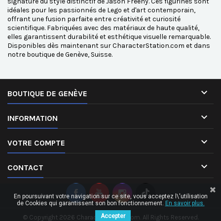
signature du style distinctif de Jason Freeny. Ces figurines sont
idéales pour les passionnés de Lego et d'art contemporain,
offrant une fusion parfaite entre créativité et curiosité
scientifique. Fabriquées avec des matériaux de haute qualité,
elles garantissent durabilité et esthétique visuelle remarquable.
Disponibles dès maintenant sur CharacterStation.com et dans
notre boutique de Genève, Suisse.

BOUTIQUE DE GENÈVE

INFORMATION

VOTRE COMPTE

CONTACT
En poursuivant votre navigation sur ce site, vous acceptez l\'utilisation
de Cookies qui garantissent son bon fonctionnement.
En savoir plus.
Accepter
© Copyright 2026 CharacterStation.com. All Rights Reserved.