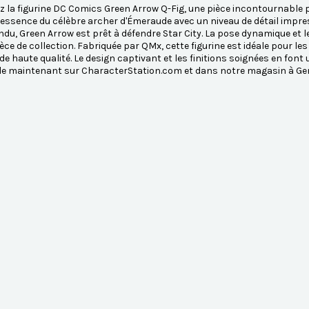
 la figurine DC Comics Green Arrow Q-Fig, une pièce incontournable p
'essence du célèbre archer d'Émeraude avec un niveau de détail imp
ndu, Green Arrow est prêt à défendre Star City. La pose dynamique et 
ièce de collection. Fabriquée par QMx, cette figurine est idéale pour 
 de haute qualité. Le design captivant et les finitions soignées en font
le maintenant sur CharacterStation.com et dans notre magasin à Gen