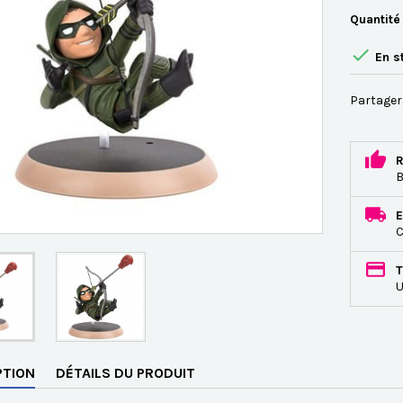
Quantité

En s
Partager
R
B
E
C
T
U
PTION
DÉTAILS DU PRODUIT