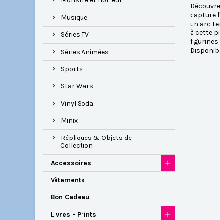
Monstre et Horreur
Découvrez
capture l
Musique
un arc te
à cette p
Séries TV
figurines
Disponib
Séries Animées
Sports
Star Wars
Vinyl Soda
Minix
Répliques & Objets de
Collection
Accessoires
Vêtements
Bon Cadeau
Livres - Prints