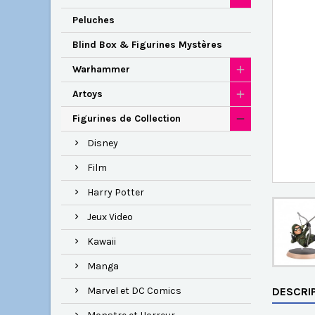
Peluches
Blind Box & Figurines Mystères
Warhammer
Artoys
Figurines de Collection
Disney
Film
Harry Potter
Jeux Video
Kawaii
Manga
Marvel et DC Comics
DESCRI