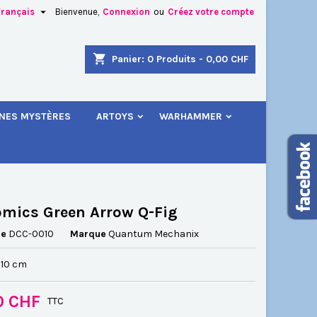

Français
Bienvenue,
Connexion
ou
Créez votre compte
×
×
×
shopping_cart
Panier:
0
Produits - 0,00 CHF
.
INES MYSTÈRES
ARTOYS
WARHAMMER
n
s
mics Green Arrow Q-Fig
ce
DCC-0010
Marque
Quantum Mechanix
x 10 cm
0 CHF
TTC