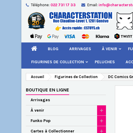
Téléphone:
022 731 17 33
Email:
info@characterst
A
Cr
C
add_circle_outline
Vou
Nom
BLOG
ARRIVAGES
À VENIR
FU
FIGURINES DE COLLECTION
PELUCHES
AC
Accueil
Figurines de Collection
DC Comics Gr
BOUTIQUE EN LIGNE
Arrivages
À venir
Funko Pop
Cartes à Collectionner