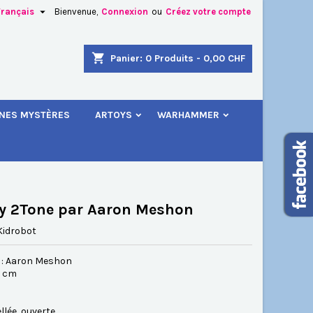

Français
Bienvenue,
Connexion
ou
Créez votre compte
×
×
×
shopping_cart
Panier:
0
Produits - 0,00 CHF
.
INES MYSTÈRES
ARTOYS
WARHAMMER
n
s
y 2Tone par Aaron Meshon
Kidrobot
 : Aaron Meshon
.5 cm
6
llée, ouverte.