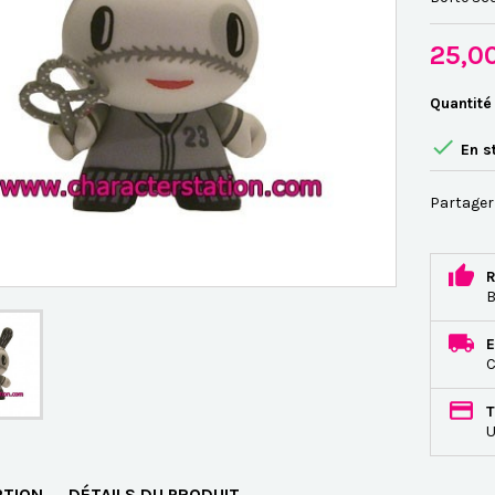
25,0
Quantité

En s
Partager
R
B
E
C
T
U
PTION
DÉTAILS DU PRODUIT