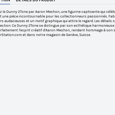
 le Dunny 2Tone par Aaron Meshon, une figurine captivante qui célèb
 une pièce incontournable pour les collectionneurs passionnés. Fabr
rs audacieuses et un motif graphique qui attire le regard. Les détails 
lection. Ce Dunny 2Tone se distingue par son esthétique harmonieuse et
arfaitement l'esprit créatif d'Aaron Meshon, rendant hommage à son s
rStation.com et dans notre magasin de Genève, Suisse.