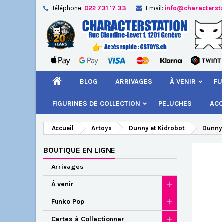
Téléphone:
022 731 17 33
Email:
info@characterst
A
Cr
C
add_circle_outline
Vou
Nom
BLOG
ARRIVAGES
À VENIR
FU
FIGURINES DE COLLECTION
PELUCHES
AC
Accueil
Artoys
Dunny et Kidrobot
Dunny
BOUTIQUE EN LIGNE
Arrivages
À venir
Funko Pop
Cartes à Collectionner