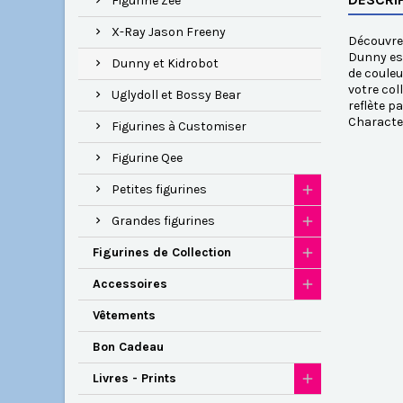
Figurine Zee
X-Ray Jason Freeny
Découvrez
Dunny est
Dunny et Kidrobot
de couleu
votre col
Uglydoll et Bossy Bear
reflète p
Characte
Figurines à Customiser
Figurine Qee
Petites figurines
Grandes figurines
Figurines de Collection
Accessoires
Vêtements
Bon Cadeau
Livres - Prints