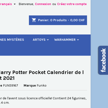

Français
Bienvenue,
Connexion
ou
Créez votre compte
×
×
×
shopping_cart
Panier:
0
Produits - 0,00 CHF
.
INES MYSTÈRES
ARTOYS
WARHAMMER
n
s
arry Potter Pocket Calendrier de l
t 2021
ce
FUN59167
Marque
Funko
r de l'avent sous licence officielle! Contient 24 figurines,
. 4 cm.