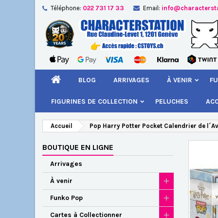
Téléphone:
022 731 17 33
Email:
info@characterst
A
Cr
C
add_circle_outline
Vou
Nom
BLOG
ARRIVAGES
À VENIR
FU
FIGURINES DE COLLECTION
PELUCHES
AC
Accueil
Pop Harry Potter Pocket Calendrier de l´A
BOUTIQUE EN LIGNE
Arrivages
À venir
Funko Pop
Cartes à Collectionner