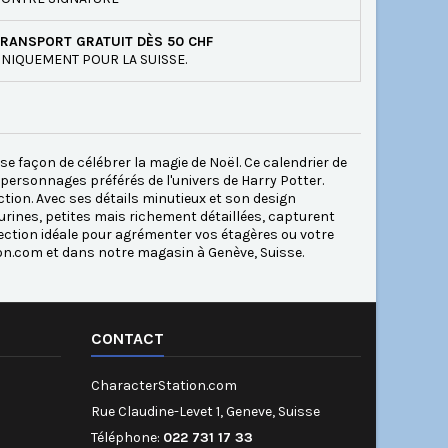
RANSPORT GRATUIT DÈS 50 CHF
NIQUEMENT POUR LA SUISSE.
se façon de célébrer la magie de Noël. Ce calendrier de
 personnages préférés de l'univers de Harry Potter.
tion. Avec ses détails minutieux et son design
gurines, petites mais richement détaillées, capturent
ection idéale pour agrémenter vos étagères ou votre
on.com et dans notre magasin à Genève, Suisse.
CONTACT
CharacterStation.com
Rue Claudine-Levet 1, Geneve, Suisse
Téléphone:
022 731 17 33