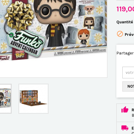
119,
Quantité

Prév
Partager
NOT
R
B
E
C