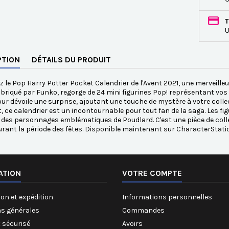
T
U
PTION
DÉTAILS DU PRODUIT
 le Pop Harry Potter Pocket Calendrier de l'Avent 2021, une merveilleu
fabriqué par Funko, regorge de 24 mini figurines Pop! représentant vos
ur dévoile une surprise, ajoutant une touche de mystère à votre collec
, ce calendrier est un incontournable pour tout fan de la saga. Les fi
 des personnages emblématiques de Poudlard. C'est une pièce de coll
rant la période des fêtes. Disponible maintenant sur CharacterStati
ATION
VOTRE COMPTE
on et expédition
Informations personnelles
ns générales
Commandes
 sécurisé
Avoirs