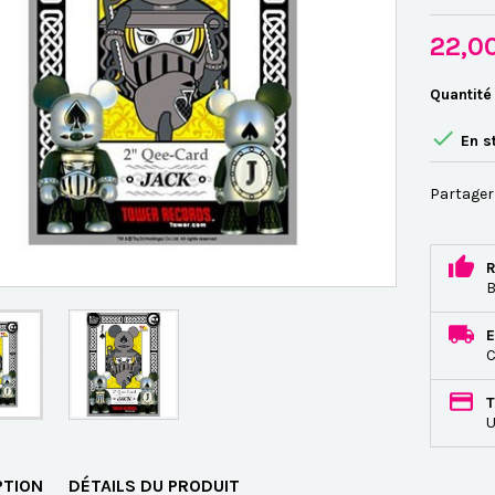
22,0
Quantité

En s
Partager
R
B
E
C
T
U
PTION
DÉTAILS DU PRODUIT