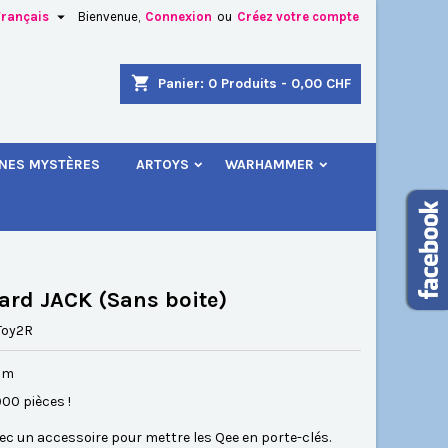

Français
Bienvenue,
Connexion
ou
Créez votre compte
×
×
×
shopping_cart
Panier:
0
Produits - 0,00 CHF
.
INES MYSTÈRES
ARTOYS
WARHAMMER
n
s
ard JACK (Sans boite)
Toy2R
 cm
900 pièces !
ec un accessoire pour mettre les Qee en porte-clés.