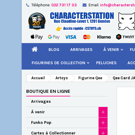
Téléphone:
022 731 17 33
Email:
info@characterst
A
Cr
C
add_circle_outline
Vou
Nom
BLOG
ARRIVAGES
À VENIR
FU
FIGURINES DE COLLECTION
PELUCHES
AC
Accueil
Artoys
Figurine Qee
Qee Card JA
BOUTIQUE EN LIGNE
Arrivages
À venir
Funko Pop
Cartes à Collectionner