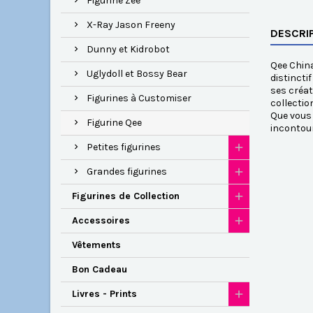
Figurine Zee
X-Ray Jason Freeny
DESCRI
Dunny et Kidrobot
Qee China
Uglydoll et Bossy Bear
distincti
ses créat
Figurines à Customiser
collectio
Que vous 
Figurine Qee
incontou
Petites figurines
Grandes figurines
Figurines de Collection
Accessoires
Vêtements
Bon Cadeau
Livres - Prints