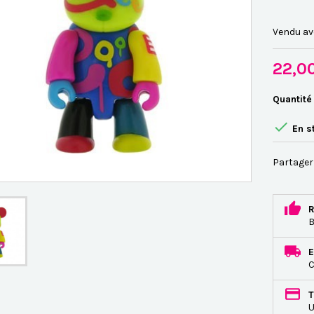
Vendu av
22,0
Quantité

En s
Partager
R
B
E
C
T
U