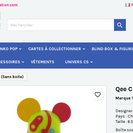
ation.com
jouter à ma liste d'envies
éer une liste d'envies
onnexion

Créer une nouvelle liste
s devez être connecté pour ajouter des produits à votre liste d'envies
 de la liste d'envies
NKO POP
CARTES À COLLECTIONNER
BLIND BOX & FIGUR
Annuler
Connexio
CESSOIRES
VÊTEMENTS
UNIVERS CS
Annuler
Créer une liste d'envie
 (Sans boite)
Qee C
favorite_border
Marque
Designer 
Pays : Ch
Taille : 6
Boîte sce