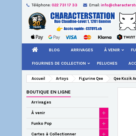
Téléphone:
022 731 17 33
Email:
info@characterst
A
Cr
C
add_circle_outline
Vou
Nom
BLOG
ARRIVAGES
À VENIR
FU
FIGURINES DE COLLECTION
PELUCHES
AC
Accueil
Artoys
Figurine Qee
Qee Kozik A
BOUTIQUE EN LIGNE
Arrivages
À venir
Funko Pop
Cartes à Collectionner