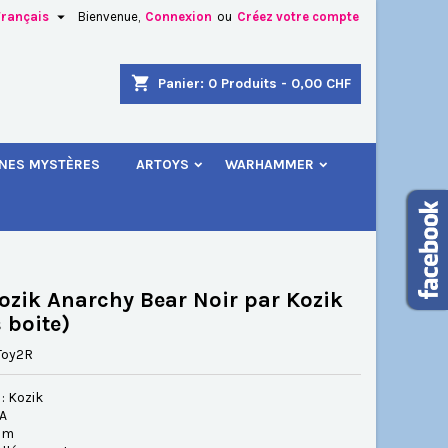

Français
Bienvenue,
Connexion
ou
Créez votre compte
×
×
×
shopping_cart
Panier:
0
Produits - 0,00 CHF
.
INES MYSTÈRES
ARTOYS
WARHAMMER
n
s
ozik Anarchy Bear Noir par Kozik
 boite)
Toy2R
: Kozik
SA
 cm