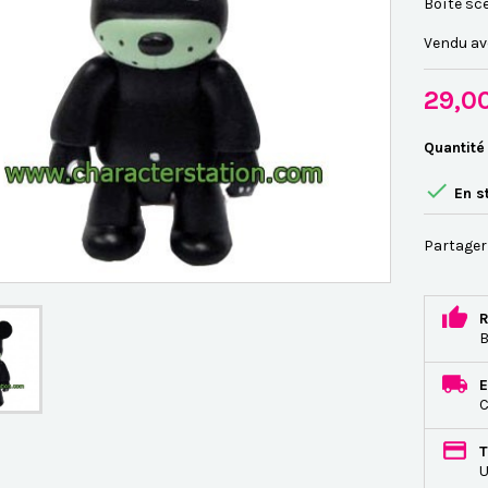
Boîte sc
Vendu av
29,0
Quantité

En s
Partager
R
B
E
C
T
U