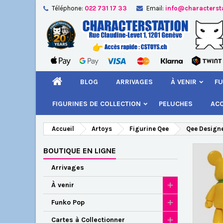
Téléphone:
022 731 17 33
Email:
info@characterst
A
Cr
C
add_circle_outline
Vou
Nom
BLOG
ARRIVAGES
À VENIR
FU
FIGURINES DE COLLECTION
PELUCHES
AC
Accueil
Artoys
Figurine Qee
Qee Designe
BOUTIQUE EN LIGNE
Arrivages
À venir
Funko Pop
Cartes à Collectionner