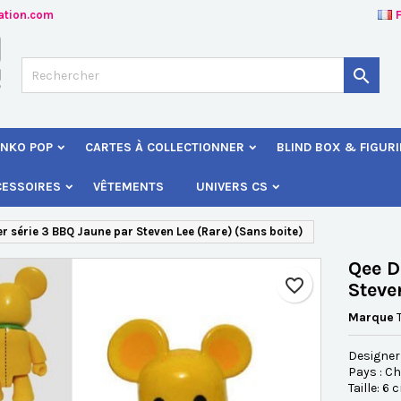
ation.com
jouter à ma liste d'envies
éer une liste d'envies
onnexion

Créer une nouvelle liste
s devez être connecté pour ajouter des produits à votre liste d'envies
 de la liste d'envies
NKO POP
CARTES À COLLECTIONNER
BLIND BOX & FIGUR
Annuler
Connexio
CESSOIRES
VÊTEMENTS
UNIVERS CS
Annuler
Créer une liste d'envie
r série 3 BBQ Jaune par Steven Lee (Rare) (Sans boite)
Qee D
favorite_border
Steve
Marque
Designer 
Pays : C
Taille: 6 