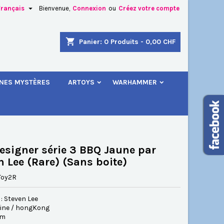

Français
Bienvenue,
Connexion
ou
Créez votre compte
×
×
×
shopping_cart
Panier:
0
Produits - 0,00 CHF
.
INES MYSTÈRES
ARTOYS
WARHAMMER
n
s
esigner série 3 BBQ Jaune par
n Lee (Rare) (Sans boite)
Toy2R
: Steven Lee
hine / hongKong
cm