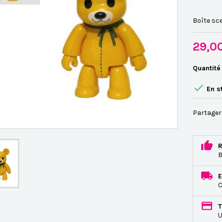
Boîte sce
29,0
Quantité

En s
Partager
R
B
E
C
T
U