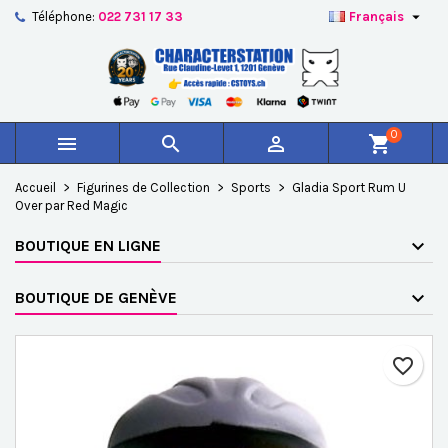

Téléphone:
022 731 17 33
Français
×
×
×
Ajouter à ma liste d'envies
Créer une liste d'envies
Connexion
add_circle_outline
Créer une nouvelle liste
Vous devez être connecté pour ajouter des produits à
Nom de la liste d'envies
votre liste d'envies.
0



shopping_cart
Annuler
Connexion
Accueil
Figurines de Collection
Sports
Gladia Sport Rum U
Annuler
Créer une liste d'envies
Over par Red Magic
BOUTIQUE EN LIGNE
BOUTIQUE DE GENÈVE
favorite_border