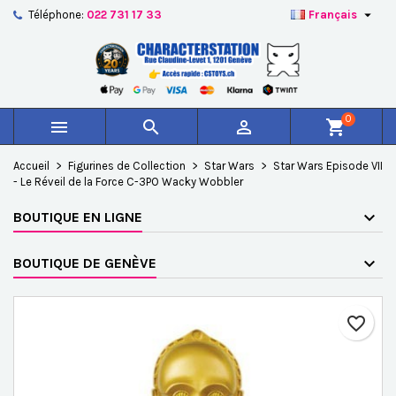

Téléphone:
022 731 17 33
Français
×
×
×
Ajouter à ma liste d'envies
Créer une liste d'envies
Connexion
add_circle_outline
Créer une nouvelle liste
Vous devez être connecté pour ajouter des produits à
Nom de la liste d'envies
votre liste d'envies.
0



shopping_cart
Annuler
Connexion
Accueil
Figurines de Collection
Star Wars
Star Wars Episode VII
Annuler
Créer une liste d'envies
- Le Réveil de la Force C-3PO Wacky Wobbler
BOUTIQUE EN LIGNE
BOUTIQUE DE GENÈVE
favorite_border