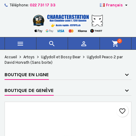

Téléphone:
022 731 17 33
Français
×
×
×
Ajouter à ma liste d'envies
Créer une liste d'envies
Connexion
add_circle_outline
Créer une nouvelle liste
Vous devez être connecté pour ajouter des produits à
Nom de la liste d'envies
votre liste d'envies.
0



shopping_cart
Annuler
Connexion
Accueil
Artoys
Uglydoll et Bossy Bear
Uglydoll Peaco 2 par
Annuler
Créer une liste d'envies
David Horvath (Sans boite)
BOUTIQUE EN LIGNE
BOUTIQUE DE GENÈVE
favorite_border