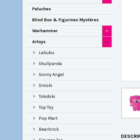
Peluches
Blind Box & Figurines Mystères
Warhammer
Artoys
Labubu
Skullpanda
Sonny Angel
Smiski
Tokidoki
Top Toy
Pop Mart
Bearbrick
DESCRI