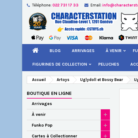
Téléphone:
022 731 17 33
Email:
info@characterst
A
Cr
C
add_circle_outline
Vou
Nom
BLOG
ARRIVAGES
À VENIR
FU
FIGURINES DE COLLECTION
PELUCHES
AC
Accueil
Artoys
Uglydoll et Bossy Bear
Ug
BOUTIQUE EN LIGNE
Arrivages
À venir
Funko Pop
Cartes à Collectionner