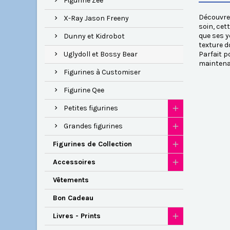
Figurine Zee
Découvrez
X-Ray Jason Freeny
soin, cet
que ses y
Dunny et Kidrobot
texture d
Uglydoll et Bossy Bear
Parfait p
maintena
Figurines à Customiser
Figurine Qee
Petites figurines
Grandes figurines
Figurines de Collection
Accessoires
Vêtements
Bon Cadeau
Livres - Prints