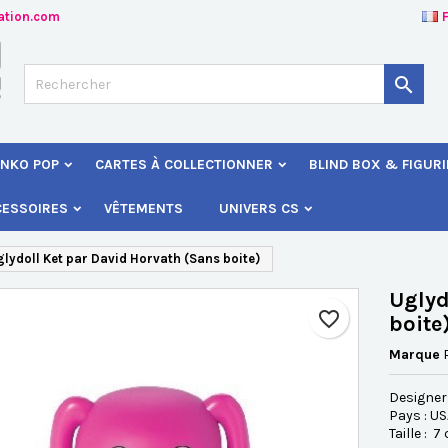
ation.com
jouter à ma liste d'envies
éer une liste d'envies
onnexion

Créer une nouvelle liste
s devez être connecté pour ajouter des produits à votre liste d'envies
 de la liste d'envies
NKO POP
CARTES À COLLECTIONNER
BLIND BOX & FIGUR
Annuler
Connexio
CESSOIRES
VÊTEMENTS
UNIVERS CS
Annuler
Créer une liste d'envie
lydoll Ket par David Horvat h (Sans boite)
Uglyd
favorite_border
boite
Marque
Designer
Pays : U
Taille : 7