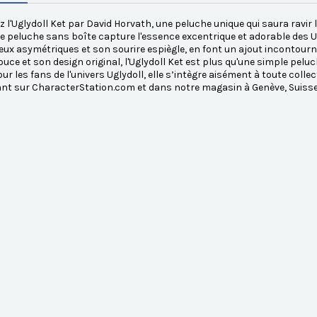
 l'Uglydoll Ket par David Horvath, une peluche unique qui saura ravir
te peluche sans boîte capture l'essence excentrique et adorable des Ugly
eux asymétriques et son sourire espiègle, en font un ajout incontour
ouce et son design original, l'Uglydoll Ket est plus qu'une simple peluche
our les fans de l'univers Uglydoll, elle s’intègre aisément à toute coll
nt sur CharacterStation.com et dans notre magasin à Genève, Suisse