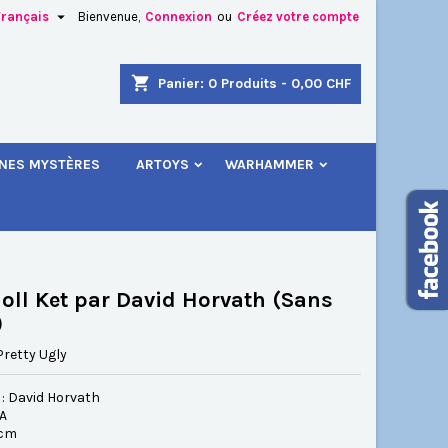

Français
Bienvenue,
Connexion
ou
Créez votre compte
×
×
×
shopping_cart
Panier:
0
Produits - 0,00 CHF
.
INES MYSTÈRES
ARTOYS
WARHAMMER
n
s
oll Ket par David Horvat h (Sans
)
Pretty Ugly
 : David Horvath
SA
 cm