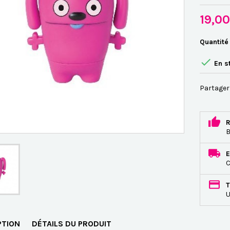
19,0
Quantité

En s
Partager
R
B
E
C
T
U
PTION
DÉTAILS DU PRODUIT