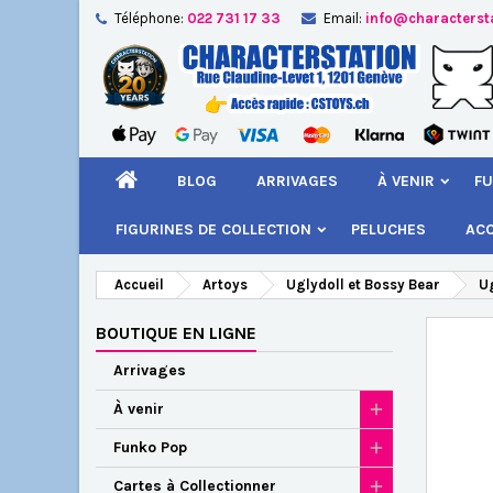
Téléphone:
022 731 17 33
Email:
info@characterst
A
Cr
C
add_circle_outline
Vou
Nom
BLOG
ARRIVAGES
À VENIR
FU
FIGURINES DE COLLECTION
PELUCHES
AC
Accueil
Artoys
Uglydoll et Bossy Bear
Ug
BOUTIQUE EN LIGNE
Arrivages
À venir
Funko Pop
Cartes à Collectionner