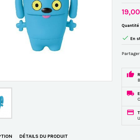
19,0
Quantité

En s
Partager
R
B
E
C
T
U
PTION
DÉTAILS DU PRODUIT