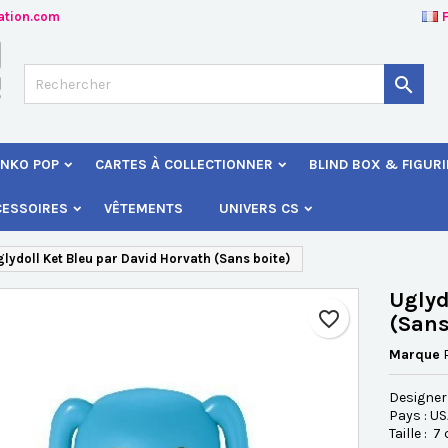
ation.com
jouter à ma liste d'envies
éer une liste d'envies
onnexion

Créer une nouvelle liste
s devez être connecté pour ajouter des produits à votre liste d'envies
 de la liste d'envies
NKO POP
CARTES À COLLECTIONNER
BLIND BOX & FIGUR
Annuler
Connexio
CESSOIRES
VÊTEMENTS
UNIVERS CS
Annuler
Créer une liste d'envie
lydoll Ket Bleu par David Horvat h (Sans boite)
Uglyd
favorite_border
(Sans
Marque
Designer
Pays : U
Taille : 7