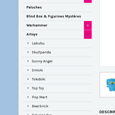
Peluches
Blind Box & Figurines Mystères
Warhammer
Artoys
Labubu
Skullpanda
Sonny Angel
Smiski
Tokidoki
Top Toy
Pop Mart
Bearbrick
DESCRI