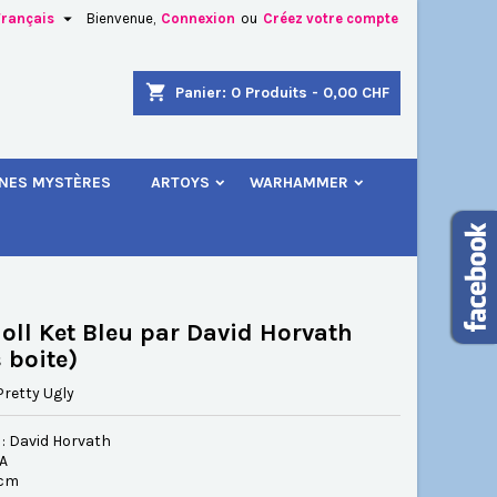

Français
Bienvenue,
Connexion
ou
Créez votre compte
×
×
×
shopping_cart
Panier:
0
Produits - 0,00 CHF
.
INES MYSTÈRES
ARTOYS
WARHAMMER
n
s
oll Ket Bleu par David Horvat h
 boite)
Pretty Ugly
 : David Horvath
SA
 cm