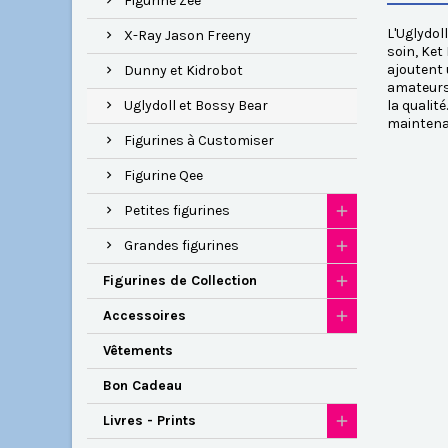
Figurine Zee
L'Uglydol
X-Ray Jason Freeny
soin, Ket
ajoutent 
Dunny et Kidrobot
amateurs 
Uglydoll et Bossy Bear
la qualit
maintena
Figurines à Customiser
Figurine Qee
Petites figurines
Grandes figurines
Figurines de Collection
Accessoires
Vêtements
Bon Cadeau
Livres - Prints