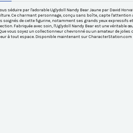
ous séduire par l'adorable Uglydoll Nandy Bear Jaune par David Horva
lture. Ce charmant personnage, conçu sans boîte, capte l'attention a
ls soignés de cette figurine, notamment ses grands yeux expressifs et
lection. Fabriquée avec soin, l'Uglydoll Nandy Bear est une véritable œu
 Que vous soyez un collectionneur chevronné ou un amateur de jolies cr
leur à tout espace. Disponible maintenant sur CharacterStation.com 