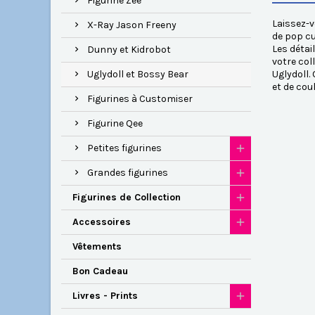
Figurine Zee
Laissez-v
X-Ray Jason Freeny
de pop cu
Les détai
Dunny et Kidrobot
votre col
Uglydoll et Bossy Bear
Uglydoll.
et de cou
Figurines à Customiser
Figurine Qee
Petites figurines
Grandes figurines
Figurines de Collection
Accessoires
Vêtements
Bon Cadeau
Livres - Prints