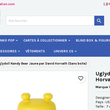
ation.com
jouter à ma liste d'envies
éer une liste d'envies
onnexion

Créer une nouvelle liste
s devez être connecté pour ajouter des produits à votre liste d'envies
 de la liste d'envies
NKO POP
CARTES À COLLECTIONNER
BLIND BOX & FIGUR
Annuler
Connexio
CESSOIRES
VÊTEMENTS
UNIVERS CS
Annuler
Créer une liste d'envie
lydoll Nandy Bear Jaune par David Horvat h (Sans boite)
Uglyd
favorite_border
Horva
Marque
Designer
Pays : U
Taille : 7