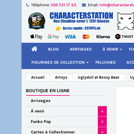
Téléphone:
022 731 17 33
Email:
info@characterst
A
Cr
C
add_circle_outline
Vou
Nom
BLOG
ARRIVAGES
À VENIR
FU
FIGURINES DE COLLECTION
PELUCHES
AC
Accueil
Artoys
Uglydoll et Bossy Bear
Ug
BOUTIQUE EN LIGNE
Arrivages
À venir
Funko Pop
Cartes à Collectionner