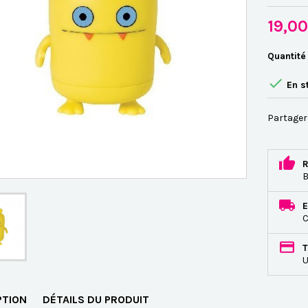
19,0
Quantité

En s
Partager
R
B
E
C
T
U
PTION
DÉTAILS DU PRODUIT