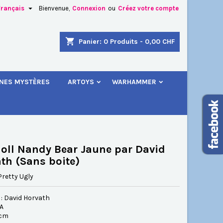

Français
Bienvenue,
Connexion
ou
Créez votre compte
×
×
×
shopping_cart
Panier:
0
Produits - 0,00 CHF
.
INES MYSTÈRES
ARTOYS
WARHAMMER
n
s
oll Nandy Bear Jaune par David
t h (Sans boite)
Pretty Ugly
 : David Horvath
SA
 cm