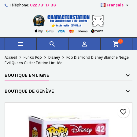

Téléphone:
022 731 17 33
Français
×
×
×
Ajouter à ma liste d'envies
Créer une liste d'envies
Connexion
add_circle_outline
Créer une nouvelle liste
Vous devez être connecté pour ajouter des produits à
Nom de la liste d'envies
votre liste d'envies.
0



shopping_cart
Annuler
Connexion
Accueil
Funko Pop
Disney
Pop Diamond Disney Blanche Neige
Annuler
Créer une liste d'envies
Evil Queen Glitter Edition Limitée
BOUTIQUE EN LIGNE
BOUTIQUE DE GENÈVE
favorite_border