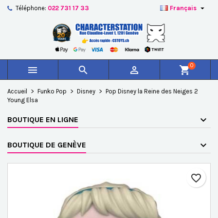

Téléphone:
022 731 17 33
Français
×
×
×
Ajouter à ma liste d'envies
Créer une liste d'envies
Connexion
add_circle_outline
Créer une nouvelle liste
Vous devez être connecté pour ajouter des produits à
Nom de la liste d'envies
votre liste d'envies.
0



shopping_cart
Annuler
Connexion
Accueil
Funko Pop
Disney
Pop Disney la Reine des Neiges 2
Annuler
Créer une liste d'envies
Young Elsa
BOUTIQUE EN LIGNE
BOUTIQUE DE GENÈVE
favorite_border