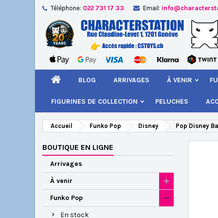
Téléphone:
022 731 17 33
Email:
info@characterst
A
Cr
C
add_circle_outline
Vou
Nom
BLOG
ARRIVAGES
À VENIR
FU
FIGURINES DE COLLECTION
PELUCHES
AC
Accueil
Funko Pop
Disney
Pop Disney Bas
BOUTIQUE EN LIGNE
Arrivages
À venir
Funko Pop
En stock