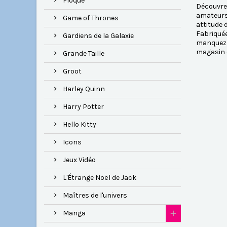
Floqué
Découvrez
amateurs 
Game of Thrones
attitude 
Fabriquée
Gardiens de la Galaxie
manquez p
magasin d
Grande Taille
Groot
Harley Quinn
Harry Potter
Hello Kitty
Icons
Jeux Vidéo
L'Étrange Noël de Jack
Maîtres de l'univers
Manga