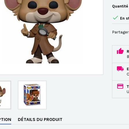
Quantité

En s
Partager
R
B
E
C
T
U
PTION
DÉTAILS DU PRODUIT