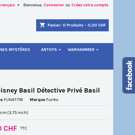

Français
Bienvenue,
Connexion
ou
Créez votre compte
×
×
×
shopping_cart
Panier:
0
Produits - 0,00 CHF
.
INES MYSTÈRES
ARTOYS
WARHAMMER
n
s
isney Basil Détective Privé Basil
ce
FUN47718
Marque
Funko
5 cm (3.75 inch).
0 CHF
TTC