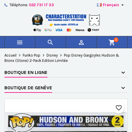

Téléphone:
022 731 17 33
Français
×
×
×
Ajouter à ma liste d'envies
Créer une liste d'envies
Connexion
add_circle_outline
Créer une nouvelle liste
Vous devez être connecté pour ajouter des produits à
Nom de la liste d'envies
votre liste d'envies.
0



shopping_cart
Annuler
Connexion
Accueil
Funko Pop
Disney
Pop Disney Gargoyles Hudson &
Annuler
Créer une liste d'envies
Bronx (Stone) 2-Pack Edition Limitée
BOUTIQUE EN LIGNE
BOUTIQUE DE GENÈVE
favorite_border