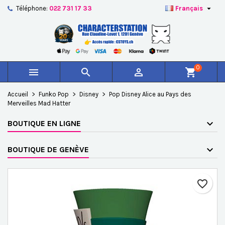

Téléphone:
022 731 17 33
Français
×
×
×
Ajouter à ma liste d'envies
Créer une liste d'envies
Connexion
add_circle_outline
Créer une nouvelle liste
Vous devez être connecté pour ajouter des produits à
Nom de la liste d'envies
votre liste d'envies.
0



shopping_cart
Annuler
Connexion
Accueil
Funko Pop
Disney
Pop Disney Alice au Pays des
Annuler
Créer une liste d'envies
Merveilles Mad Hatter
BOUTIQUE EN LIGNE
BOUTIQUE DE GENÈVE
favorite_border